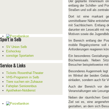
Der geplante Innenraum ori
entlang der Schiller- und P
Straßen und soll als zentrale
Dort ist eine markant ge
unmittelbarer Nähe entstehe
mit Sachbüchern. Entlang de
darunter ein Lesecafé mit r
Motiven sowie die Jugendbib
Sport in Selb
Im Bereich entlang der Post
mobile Regalsysteme soll d
SV Union Selb
Anforderungen reagieren kön
Eishockey
sonstige Sportarten
Ein besonderes Gestaltungs
Büchereisaals. Neben Sitz
Service & Links
Besucher beispielsweise mit
Besonderes Augenmerk legt d
Tickets Rosenthal-Theater
im Winkel der beiden Gebäud
VHS-Programm in Selb
einladen, sondern auch für 
Tiere suchen ein Zuhause
Fahrplan Seniorenbus
Auch der Bereich vor der 
Apotheken-Notdienst
Veranstaltungen wie Lesunge
Neben der räumlichen Gesta
Ziel sei es, eine angeneh
gestalten, an dem sich Besu