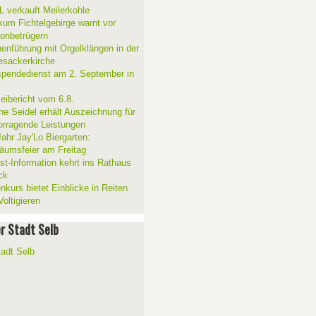
 verkauft Meilerkohle
ikum Fichtelgebirge warnt vor
fonbetrügern
henführung mit Orgelklängen in der
esackerkirche
spendedienst am 2. September in
zeibericht vom 6.8.
ne Seidel erhält Auszeichnung für
orragende Leistungen
Jahr Jay'Lo Biergarten:
läumsfeier am Freitag
ist-Information kehrt ins Rathaus
ck
nkurs bietet Einblicke in Reiten
oltigieren
er Stadt Selb