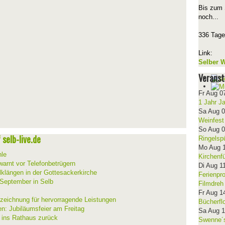
Bis zum 
noch...
336 Tage
Link:
Selber W
Veranst
Fr Aug 0
1 Jahr J
Sa Aug 
Weinfest
So Aug 
selb-live.de
Ringelsp
Mo Aug 
hle
Kirchenf
warnt vor Telefonbetrügern
Di Aug 1
lklängen in der Gottesackerkirche
Ferienpr
 September in Selb
Filmdreh
Fr Aug 1
szeichnung für hervorragende Leistungen
Bücherfl
en: Jubiläumsfeier am Freitag
Sa Aug 
t ins Rathaus zurück
Swenne´s