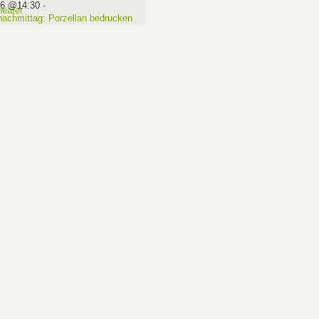
16 @14:30
-
nachmittag: Porzellan bedrucken