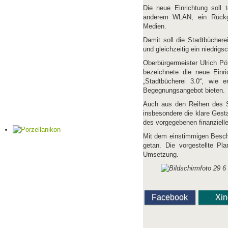
Die neue Einrichtung soll 
anderem WLAN, ein Rückga
Medien.
Damit soll die Stadtbüchere
und gleichzeitig ein niedrigs
Oberbürgermeister Ulrich Pö
bezeichnete die neue Einri
„Stadtbücherei 3.0“, wie e
Begegnungsangebot bieten.
Auch aus den Reihen des S
insbesondere die klare Gest
des vorgegebenen finanziel
Mit dem einstimmigen Beschlu
getan. Die vorgestellte Pl
Umsetzung.
Facebook
Xi