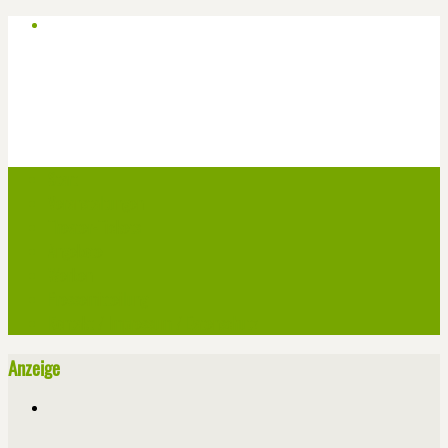
Start
Veranstaltungen
Theater-Tickets
Angebote
Werben
Pressemitteilung
Kontakt / Impressum / Datenschutz
Anzeige