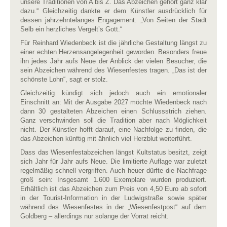
unsere Traditionen von A bis Z. Das Abzeichen gehört ganz klar
dazu.“ Gleichzeitig dankte er dem Künstler ausdrücklich für
dessen jahrzehntelanges Engagement: „Von Seiten der Stadt
Selb ein herzliches Vergelt’s Gott.“
Für Reinhard Wiedenbeck ist die jährliche Gestaltung längst zu
einer echten Herzensangelegenheit geworden. Besonders freue
ihn jedes Jahr aufs Neue der Anblick der vielen Besucher, die
sein Abzeichen während des Wiesenfestes tragen. „Das ist der
schönste Lohn“, sagt er stolz.
Gleichzeitig kündigt sich jedoch auch ein emotionaler
Einschnitt an: Mit der Ausgabe 2027 möchte Wiedenbeck nach
dann 30 gestalteten Abzeichen einen Schlussstrich ziehen.
Ganz verschwinden soll die Tradition aber nach Möglichkeit
nicht. Der Künstler hofft darauf, eine Nachfolge zu finden, die
das Abzeichen künftig mit ähnlich viel Herzblut weiterführt.
Dass das Wiesenfestabzeichen längst Kultstatus besitzt, zeigt
sich Jahr für Jahr aufs Neue. Die limitierte Auflage war zuletzt
regelmäßig schnell vergriffen. Auch heuer dürfte die Nachfrage
groß sein: Insgesamt 1.600 Exemplare wurden produziert.
Erhältlich ist das Abzeichen zum Preis von 4,50 Euro ab sofort
in der Tourist-Information in der Ludwigstraße sowie später
während des Wiesenfestes in der „Wiesenfestpost“ auf dem
Goldberg – allerdings nur solange der Vorrat reicht.