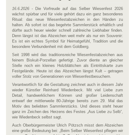
16.6.2026
- Die Vorfreude auf das Selber Wiesenfest 2026
wächst spürbar und für viele gehört dazu ein ganz besonderes
Ritual: das neue Wiesenfestabzeichen in den Händen zu
halten. Ab sofort ist das begehrte Sammlerstück erhältlich und
dürfte auch heuer wieder schnell zahlreiche Liebhaber finden.
Denn längst ist das Abzeichen weit mehr als nur ein Souvenir:
Es ist ein echtes Symbol für Heimatgefühl, Tradition und die
besondere Verbundenheit mit dem Goldberg.
Seit 1998 wird das traditionsreiche Wiesenfestabzeichen aus
feinem Biskuit-Porzellan gefertigt. Zuvor diente an gleicher
Stelle noch ein kleines Holzblättchen als Eintrittskarte zum
Festgelände. Heute ist das Abzeichen längst Kult – getragen
voller Stolz von Generationen von Wiesenfestbesuchern.
Verantwortlich für die Gestaltung zeichnet auch in diesem Jahr
wieder Künstler Reinhard Wiedenbeck. Mit viel Liebe zum
Detail, handwerklichem Können und großer Leidenschaft
entwarf der mittlerweile 80-Jährige bereits zum 29. Mal das
Motiv des beliebten Sammlerstücks. Und dieses steht heuer
ganz im Zeichen des Herzens des Festes „Aus Liebe zu Selb“,
wie Wiedenbeck selbst sagt.
Auch Oberbürgermeister Ulrich Pötzsch misst dem Abzeichen
eine große Bedeutung bei: „Beim Selber Wiesenfest pflegen wir