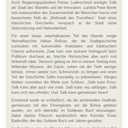
Auch Regierungspräsident Florian Luderschmid würdigte Selb
als Stadt des Wandels und der Innovation. Landrat Peter Berek
hob insbesondere den Zusammenhalt der Menschen hervor und
bezeichnete Selb als „Weltstadt des Porzellans“. Statt eines
klassischen Geschenks versprach er der Stadt seine
Unterstützung und Verbundenheit.
Für einen etwas unterhaltsamen Teil des Abends sorgte
Heimatforscher Adrian Roßner, der die Stadtgeschichte
zumindest mit humorvollen Anekdoten und fränkischem
Charme
auflockerte. Zwar kam sein lockerer Vortragsstil beim
Publikum durchaus an, brachte Historisches aber auch mal
fehlerhaft rüber. Dennoch gelang es ihm in seinem Vortrag trotz
fehlenden Wissens, die Gäste, sofern mit der Tiefe weniger
betraut, immer wieder zum Schmunzeln zu bringen und einen
Teil der Geschichte Selbs kurzweilig zu präsentieren. Hängen
blieben zumindest die Worte zum Schluss: „Selb kann Krise.
Selb kann aber auch viel mehr. Selb kann neu anfangen, Selb
kann sich neu erfinden. Und: Selb kann gemeinsam feiern!
Emotional wurde es schließlich, als die amtierenden Stadträte
gemeinsam mit den Ehrengästen auf die Bühne gebeten
wurden, um sich ebenfalls im Goldenen Buch einzutragen.
Dabei dankte Pötzsch ausdrücklich dem Künstler Erwin
Badmüller, der das Goldene Buch seit Jahren gestaltet.