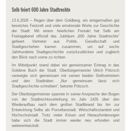
Selb feiert 600 Jahre Stadtrechte
13.6.2026
– Regen über dem Goldberg, ein einigermaßen gut
besetztes Festzelt und viele emotionale Worte zur Geschichte
der Stadt: Mit einem feierlichen Festakt hat Selb am
Freitagabend offiziell das Jubiläum „600 Jahre Stadtrechte“
gefeiert. Vertreter aus Politik, Gesellschaft und
Stadtgeschehen kamen zusammen, um auf sechs
Jahrhunderte Stadtgeschichte zurückzublicken und zugleich
den Blick nach vorne zu richten.
Im Mittelpunkt stand dabei ein gemeinsamer Eintrag in das
Goldene Buch der Stadt. Oberbürgermeister Ulrich Pötzsch
verewigte sich gemeinsam mit seinen beiden Stellvertretern
und den Stadträten. „Nur gemeinsam lässt sich
Stadtgeschichte schreiben“, betonte Pötzsch.
Der Oberbürgermeister spannte in seiner Ansprache den Bogen
von der Stadtrechtsverleihung im Jahr 1426 über den
Wiederaufbau nach dem großen Stadtbrand bis hin zur
Entwicklung Selbs als Porzellanstadt, Wirtschaftsstandort und
Hochschulstadt. Trotz vieler Krisen und Herausforderungen
habe sich die Stadt immer wieder neu erfunden und
weiterentwickelt.