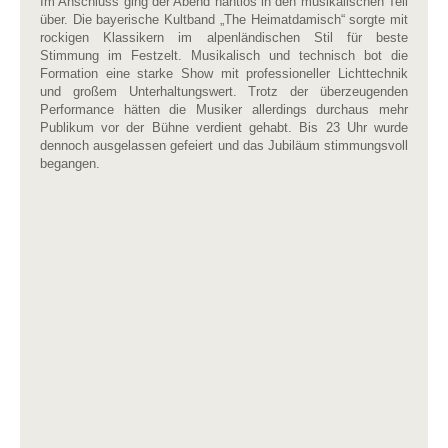
Im Anschluss ging der Abend nahtlos in den musikalischen Teil
über. Die bayerische Kultband „The Heimatdamisch“ sorgte mit
rockigen Klassikern im alpenländischen Stil für beste
Stimmung im Festzelt. Musikalisch und technisch bot die
Formation eine starke Show mit professioneller Lichttechnik
und großem Unterhaltungswert. Trotz der überzeugenden
Performance hätten die Musiker allerdings durchaus mehr
Publikum vor der Bühne verdient gehabt. Bis 23 Uhr wurde
dennoch ausgelassen gefeiert und das Jubiläum stimmungsvoll
begangen.