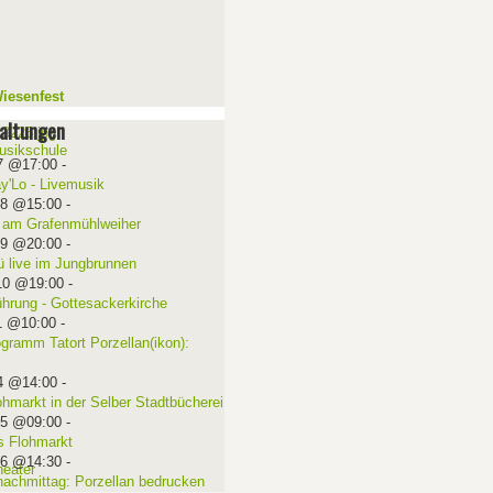
iesenfest
altungen
7 @17:00
-
ay'Lo - Livemusik
08 @15:00
-
 am Grafenmühlweiher
09 @20:00
-
ü live im Jungbrunnen
10 @19:00
-
ührung - Gottesackerkirche
1 @10:00
-
ogramm Tatort Porzellan(ikon):
4 @14:00
-
ohmarkt in der Selber Stadtbücherei
15 @09:00
-
 Flohmarkt
16 @14:30
-
nachmittag: Porzellan bedrucken