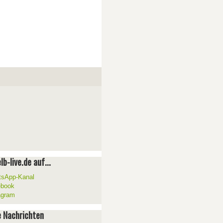
lb-live.de auf...
sApp-Kanal
ebook
agram
 Nachrichten