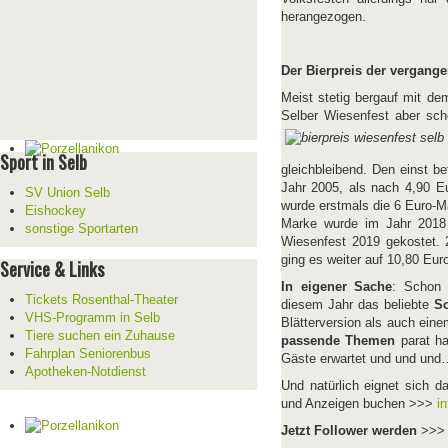
herangezogen.
Der Bierpreis der vergang
Meist stetig bergauf mit de
Selber Wiesenfest aber sch
Sport in Selb
gleichbleibend. Den einst b
Jahr 2005, als nach 4,90 E
SV Union Selb
wurde erstmals die 6 Euro-M
Eishockey
Marke wurde im Jahr 2018 
sonstige Sportarten
Wiesenfest 2019 gekostet. 2
ging es weiter auf 10,80 Eur
Service & Links
In eigener Sache
: Schon 
Tickets Rosenthal-Theater
diesem Jahr das beliebte
So
VHS-Programm in Selb
Blätterversion als auch eine
Tiere suchen ein Zuhause
passende Themen
parat ha
Fahrplan Seniorenbus
Gäste erwartet und und und
Apotheken-Notdienst
Und natürlich eignet sich 
und Anzeigen buchen >>>
i
Jetzt Follower werden
>>> 