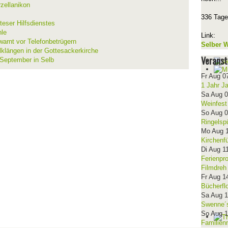
zellanikon
336 Tage
teser Hilfsdienstes
hle
Link:
warnt vor Telefonbetrügern
Selber W
lklängen in der Gottesackerkirche
Veranst
 September in Selb
Fr Aug 0
1 Jahr J
Sa Aug 
Weinfest
So Aug 
Ringelsp
Mo Aug 
Kirchenf
Di Aug 1
Ferienpr
Filmdreh
Fr Aug 1
Bücherfl
Sa Aug 
Swenne´s
So Aug 
Familien