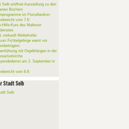
t Selb eröffnet Ausstellung zu den
enen Büchern
enprogramme im Porzellanikon
zeibericht vom 7.8.
e-Hilfe-Kurs des Malteser
sdienstes
 verkauft Meilerkohle
ikum Fichtelgebirge warnt vor
fonbetrügern
henführung mit Orgelklängen in der
esackerkirche
spendedienst am 2. September in
zeibericht vom 6.8.
er Stadt Selb