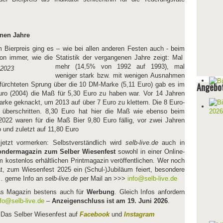
enen Jahre
m Bierpreis ging es – wie bei allen anderen Festen auch - beim
on immer, wie die Statistik der vergangenen Jahre zeigt: Mal
mehr (14,5% von 1992 auf 1993), mal
weniger stark bzw. mit wenigen Ausnahmen
efürchteten Sprung über die 10 DM-Marke (5,11 Euro) gab es im
Angebot
uro (2004) die Maß für 5,30 Euro zu haben war. Vor 14 Jahren
arke geknackt, um 2013 auf über 7 Euro zu klettern. Die 8 Euro-
überschritten. 8,30 Euro hat hier die Maß wie ebenso beim
022 waren für die Maß Bier 9,80 Euro fällig, vor zwei Jahren
o und zuletzt auf 11,80 Euro
jetzt vormerken: Selbstverständlich wird
selb-live.de
auch in
ndermagazin zum Selber Wiesenfest
sowohl in einer Online-
m kostenlos erhältlichen Printmagazin veröffentlichen. Wer noch
t, zum Wiesenfest 2025 ein (Schul-)Jubiläum feiert, besondere
… gerne Info an
selb-live.de
per Mail an >>>
info@selb-live.de
das Magazin bestens auch für
Werbung
. Gleich Infos anfordern
nfo@selb-live.de
–
Anzeigenschluss ist am 19. Juni 2026
.
Das Selber Wiesenfest auf
Facebook
und
Instagram