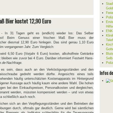
Stad
Gold
Feri
Poli
ß Bier kostet 12,90 Euro
Erst
Hilf
ENKL
- In 31 Tagen geht es (endlich) wieder los: Das Selber
Klin
est! Beim Genuss einer frischen Maß Bier muss der
Tele
cher diesmal 12,90 Euro hinlegen. Das sind genau 1,10 Euro
Kirc
 im vergangenen Jahr. Zum Vergleich:
Gott
 wird 6,50 Euro (Vorjahr 6 Euro) kosten, alkoholfreie Getränke
Blut
t bleiben wie zuvor bei 4 Euro. Darüber informiert Festwirt Hans-
Selb
e.de
-Nachfrage.
Poli
e es sein, dass auch an den Verköstigungsständen und den
Infos d
isschraube gedreht werden dürfte. Angesichts eines teils
ehenden häufig unterschätzten Kostenapparats im Hintergrund
eigener Aussage auch häufig kaum eine andere Wahl. Die hohen
gen bei den Einkaufspreisen, Personalkosten und dergleichen,
genannt werden, müssten kompensiert werden – und von etwas
a schließlich auch noch.
lichen sich an den Verpflegungsständen und den Betrieben der
ebungen durch, oftmals gar deutlich. Gerne wird bei sämtlichen
der Bierpreis als Indikator schlechthin für die Teuerungsrate