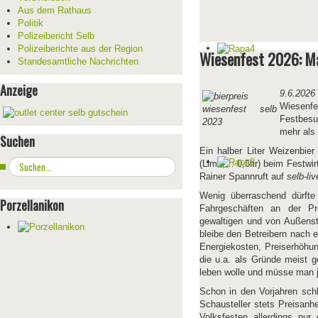
Aus dem Rathaus
Politik
Polizeibericht Selb
Polizeiberichte aus der Region
Wiesenfest 2026: Ma
Standesamtliche Nachrichten
Anzeige
9.6.2026
Wiesenf
Festbesu
mehr als
Suchen
Ein halber Liter Weizenbier
Suchen
(Limo,… 0,5ltr) beim Festwir
...
Rainer Spannruft auf
selb-liv
Wenig überraschend dürft
Porzellanikon
Fahrgeschäften an der Pre
gewaltigen und von Außenst
bleibe den Betreibern nach 
Energiekosten, Preiserhöhun
die u.a. als Gründe meist 
leben wolle und müsse man j
Schon in den Vorjahren sch
Schausteller stets Preisanh
Volksfesten allerdings nur 