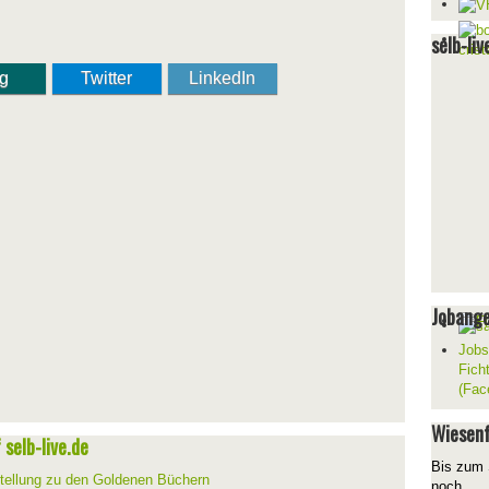
selb-liv
ng
Twitter
LinkedIn
Jobang
Jobs
Fich
(Fac
Wiesenf
selb-live.de
Bis zum 
stellung zu den Goldenen Büchern
noch...