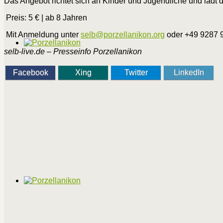
Das Angebot richtet sich an Kinder und Jugendliche und lädt d
Preis: 5 € | ab 8 Jahren
Mit Anmeldung unter
selb@porzellanikon.org
oder +49 9287 
selb-live.de –
Presseinfo Porzellanikon
Facebook
Xing
Twitter
LinkedIn