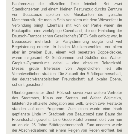
Fanfarenzug die offiziellen Teile feierlich: Bei zwei
Standkonzerten und einem kleinen Festumzug durchs Zentrum
von Beaucouzé spielten die Musikanten die typische
Marschmusik, die man in Selb vor allem mit dem Wiesenfest in
Verbindung bringt. Ebenfalls mit von der Partie waren die
Rockapittis, eine vierköpfige Coverband, die der Einladung der
Deutsch-Französischen Gesellschaft (DFG) Selb gefolgt war, in
Beaucouzé mehrfach für Partystimmung sorgte und viel
Begeisterung erntete. In beiden Musikensembles, vor allem
aber im zweiten Bus, einem voll besetzten Doppeldecker,
waren insgesamt 42 Schülerinnen und Schüler des Walter-
Gropius-Gymnasiums dabei – eine absolute Rekordzahl.
Dieses große Interesse von Jugendlichen ließ alle
Verantwortlichen strahlen: Die Zukunft der Städtepartnerschaft,
der deutsch-französischen Freundschaft auf lokaler Ebene,
scheint gesichert!
Oberbürgermeister Ulrich Pötzsch sowie zwei weitere Vertreter
des Stadtrates, Klaus von Stetten und Walter Wejmelka,
bildeten die offizielle Delegation aus Selb. Gleich zwei Festakte
standen auf dem Programm: Zum einen wurde eine frisch
gepflanzte Linde im Stadtpark von Beaucouzé zum Baum der
Freundschaft geweiht. Eine Gedenktafel erinnert dort von nun
an an die 25 Jahre Städtepartnerschaft. Zum anderen wurde
der Abschiedsabend mit einem Reigen von Reden eröffnet, bei