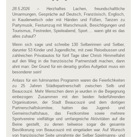
28.5.2026
– Herzhaftes Lachen, freundschaftliche
Umarmungen, Gespräche auf Deutsch, Französisch, Englisch,
in Kauderwelsch oder mit Händen und Füßen, Tanzen zu
Partymusik, Festumzug mit Marschmusik, Besichtigungen und
Tourismus, Festreden, Spieleabend, Sport…. wann gibt es das
alles zuhauf?
Wenn sich sage und schreibe 130 Selberinnen und Selber,
darunter 53 Kinder und Jugendliche, mit zwei Reisebussen und
zahlreichen Privatautos für fünf Tage über Christi Himmelfahrt
auf den Weg in die französische Partnerstadt machen, dann
ahnt man: Der Grund für ein derartig großes Aufgebot muss ein
besonderer sein!
Anlass für ein fulminantes Programm waren die Feierlichkeiten
zu 25 Jahren Städtepartnerschaft zwischen Selb und
Beaucouzé. Mehr Menschen denn je wurden in die Begegnung
einbezogen: Zusammen mit den beiden federführenden
Organisatoren, der Stadt Beaucouzé und dem dortigen
Partnerschaftskomitee, hatten das Jugend- und
Gemeinschaftshaus, das Festkomitee sowie mehrere
Sportvereine vielfältige und umfangreiche Aktivitäten auf die
Beine gestellt, zu denen teilweise sogar die gesamte
Bevölkerung von Beaucouzé mit eingeladen war. Auf Wunsch
von französischer Seite umrahmte der Selber Spielmanns- und