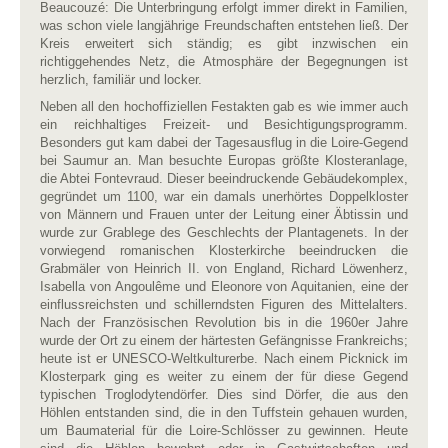
Beaucouzé: Die Unterbringung erfolgt immer direkt in Familien,
was schon viele langjährige Freundschaften entstehen ließ. Der
Kreis erweitert sich ständig; es gibt inzwischen ein
richtiggehendes Netz, die Atmosphäre der Begegnungen ist
herzlich, familiär und locker.
Neben all den hochoffiziellen Festakten gab es wie immer auch
ein reichhaltiges Freizeit- und Besichtigungsprogramm.
Besonders gut kam dabei der Tagesausflug in die Loire-Gegend
bei Saumur an. Man besuchte Europas größte Klosteranlage,
die Abtei Fontevraud. Dieser beeindruckende Gebäudekomplex,
gegründet um 1100, war ein damals unerhörtes
Doppelkloster
von Männern und Frauen unter der Leitung einer Äbtissin und
wurde zur Grablege des Geschlechts der Plantagenets. In der
vorwiegend romanischen Klosterkirche beeindrucken die
Grabmäler von Heinrich II. von England, Richard Löwenherz,
Isabella von Angoulême und Eleonore von Aquitanien, eine der
einflussreichsten und schillerndsten Figuren des Mittelalters.
Nach der Französischen Revolution bis in die 1960er Jahre
wurde der Ort zu einem der härtesten Gefängnisse Frankreichs;
heute ist er UNESCO-Weltkulturerbe. Nach einem Picknick im
Klosterpark ging es weiter zu einem der für diese Gegend
typischen Troglodytendörfer. Dies sind Dörfer, die aus den
Höhlen entstanden sind, die in den Tuffstein gehauen wurden,
um Baumaterial für die Loire-Schlösser zu gewinnen. Heute