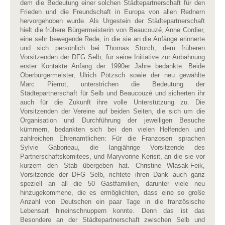
dem die Bedeutung einer solchen Städtepartnerschaft für den
Frieden und die Freundschaft in Europa von allen Rednern
hervorgehoben wurde. Als Urgestein der Städtepartnerschaft
hielt die frühere Bürgermeisterin von Beaucouzé, Anne Cordier,
eine sehr bewegende Rede, in die sie an die Anfänge erinnerte
und sich persönlich bei Thomas Storch, dem früheren
Vorsitzenden der DFG Selb, für seine Initiative zur Anbahnung
erster Kontakte Anfang der 1990er Jahre bedankte. Beide
Oberbürgermeister, Ulrich Pötzsch sowie der neu gewählte
Marc Pierrot, unterstrichen die Bedeutung der
Städtepartnerschaft für Selb und Beaucouzé und sicherten ihr
auch für die Zukunft ihre volle Unterstützung zu. Die
Vorsitzenden der Vereine auf beiden Seiten, die sich um die
Organisation und Durchführung der jeweiligen Besuche
kümmern, bedankten sich bei den vielen Helfenden und
zahlreichen Ehrenamtlichen: Für die Franzosen sprachen
Sylvie Gaborieau, die langjährige Vorsitzende des
Partnerschaftskomitees, und Maryvonne Kerisit, an die sie vor
kurzem den Stab übergeben hat. Christine Wlasak-Feik,
Vorsitzende der DFG Selb, richtete ihren Dank auch ganz
speziell an all die 50 Gastfamilien, darunter viele neu
hinzugekommene, die es ermöglichten, dass eine so große
Anzahl von Deutschen ein paar Tage in die französische
Lebensart hineinschnuppern konnte. Denn das ist das
Besondere an der Städtepartnerschaft zwischen Selb und