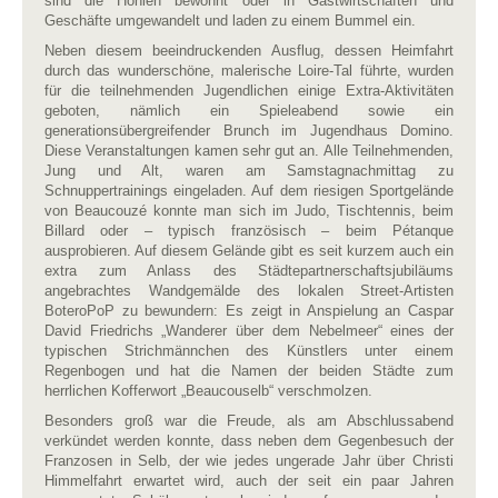
sind die Höhlen bewohnt oder in Gastwirtschaften und
Geschäfte umgewandelt und laden zu einem Bummel ein.
Neben diesem beeindruckenden Ausflug, dessen Heimfahrt
durch das wunderschöne, malerische Loire-Tal führte, wurden
für die teilnehmenden Jugendlichen einige Extra-Aktivitäten
geboten, nämlich ein Spieleabend sowie ein
generationsübergreifender Brunch im Jugendhaus Domino.
Diese Veranstaltungen kamen sehr gut an. Alle Teilnehmenden,
Jung und Alt, waren am Samstagnachmittag zu
Schnuppertrainings eingeladen. Auf dem riesigen Sportgelände
von Beaucouzé konnte man sich im Judo, Tischtennis, beim
Billard oder – typisch französisch – beim Pétanque
ausprobieren. Auf diesem Gelände gibt es seit kurzem auch ein
extra zum Anlass des Städtepartnerschaftsjubiläums
angebrachtes Wandgemälde des lokalen Street-Artisten
BoteroPoP zu bewundern: Es zeigt in Anspielung an Caspar
David Friedrichs „Wanderer über dem Nebelmeer“ eines der
typischen Strichmännchen des Künstlers unter einem
Regenbogen und hat die Namen der beiden Städte zum
herrlichen Kofferwort „Beaucouselb“ verschmolzen.
Besonders groß war die Freude, als am Abschlussabend
verkündet werden konnte, dass neben dem Gegenbesuch der
Franzosen in Selb, der wie jedes ungerade Jahr über Christi
Himmelfahrt erwartet wird, auch der seit ein paar Jahren