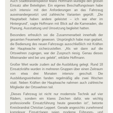
Auch Stadtbrandinspektor Mario Hoffmann würdigte den großen
Einsatz aller Beteiligten. Ein eigenes Beschaffungsteam habe
sich intensiv mit den Anforderungen an das Fahrzeug
auseinandergesetzt und zahlreiche Varianten geprüft. „Die
Hauptarbeit haben andere geleistet – ich war eher im
Hintergrund“, sagte Hoffmann mit Blick auf die Kameraden, die
Planung, Ausstattung und Umsetzung begleitet hatten.
Besonders erfreulich sei die Zusammenarbeit innerhalb der
gesamten Feuerwehr gewesen. Ursprünglich habe man geplant,
die Bedienung des neuen Fahrzeugs ausschließlich mit Kräften
der Hauptwache sicherzustellen. „Als wir dann auf die
Ortswehren zugingen, war der Zuspruch riesig. Genau dieses
Miteinander wird bei uns gelebt“, erklärte Hoffmann.
Großer Wert wurde zudem auf die Ausbildung gelegt. Rund 18
Einsatzkräfte wurden in mehreren Gruppen über einen Zeitraum
von etwa drei Monaten intensiv geschult. Die
Ausbildungseinheiten fanden regelmäßig alle zwei Wochen
statt. Neben Kräften der Hauptwache nahmen auch zahlreiche
Mitglieder der Ortswehren teil.
„Dieses Fahrzeug ist nicht nur modernste Technik auf vier
Rädern, sondern ein klares Zeichen dafür, wie wichtig
professionelle
Einsatzführung heute geworden ist“, betonte
Kreisbrandrat Christian Leppert. Gerade angesichts zunehmend
komplexer Einsatzlagen seien moderne Führungs- und