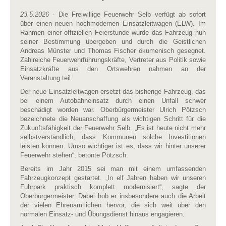
23.5.2026
- Die Freiwillige Feuerwehr Selb verfügt ab sofort
über einen neuen hochmodernen Einsatzleitwagen (ELW). Im
Rahmen einer offiziellen Feierstunde wurde das Fahrzeug nun
seiner Bestimmung übergeben und durch die Geistlichen
Andreas Münster und Thomas Fischer ökumenisch gesegnet.
Zahlreiche Feuerwehrführungskräfte, Vertreter aus Politik sowie
Einsatzkräfte aus den Ortswehren nahmen an der
Veranstaltung teil.
Der neue Einsatzleitwagen ersetzt das bisherige Fahrzeug, das
bei einem Autobahneinsatz durch einen Unfall schwer
beschädigt worden war. Oberbürgermeister Ulrich Pötzsch
bezeichnete die Neuanschaffung als wichtigen Schritt für die
Zukunftsfähigkeit der Feuerwehr Selb. „Es ist heute nicht mehr
selbstverständlich, dass Kommunen solche Investitionen
leisten können. Umso wichtiger ist es, dass wir hinter unserer
Feuerwehr stehen“, betonte Pötzsch.
Bereits im Jahr 2015 sei man mit einem umfassenden
Fahrzeugkonzept gestartet. „In elf Jahren haben wir unseren
Fuhrpark praktisch komplett modernisiert“, sagte der
Oberbürgermeister. Dabei hob er insbesondere auch die Arbeit
der vielen Ehrenamtlichen hervor, die sich weit über den
normalen Einsatz- und Übungsdienst hinaus engagieren.