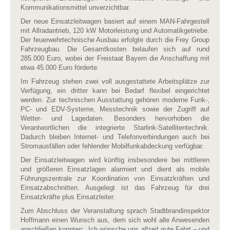
Kommunikationsmittel unverzichtbar.
Der neue Einsatzleitwagen basiert auf einem MAN-Fahrgestell
mit Allradantrieb, 120 kW Motorleistung und Automatikgetriebe.
Der feuerwehrtechnische Ausbau erfolgte durch die Frey Group
Fahrzeugbau. Die Gesamtkosten belaufen sich auf rund
285.000 Euro, wobei der Freistaat Bayern die Anschaffung mit
etwa 45.000 Euro förderte.
Im Fahrzeug stehen zwei voll ausgestattete Arbeitsplätze zur
Verfügung, ein dritter kann bei Bedarf flexibel eingerichtet
werden. Zur technischen Ausstattung gehören moderne Funk-,
PC- und EDV-Systeme, Messtechnik sowie der Zugriff auf
Wetter- und Lagedaten. Besonders hervorhoben die
Verantwortlichen die integrierte Starlink-Satellitentechnik.
Dadurch bleiben Internet- und Telefonverbindungen auch bei
Stromausfällen oder fehlender Mobilfunkabdeckung verfügbar.
Der Einsatzleitwagen wird künftig insbesondere bei mittleren
und größeren Einsatzlagen alarmiert und dient als mobile
Führungszentrale zur Koordination von Einsatzkräften und
Einsatzabschnitten. Ausgelegt ist das Fahrzeug für drei
Einsatzkräfte plus Einsatzleiter.
Zum Abschluss der Veranstaltung sprach Stadtbrandinspektor
Hoffmann einen Wunsch aus, dem sich wohl alle Anwesenden
anschließen konnten: „Ich wünsche uns allzeit gute Fahrt – und