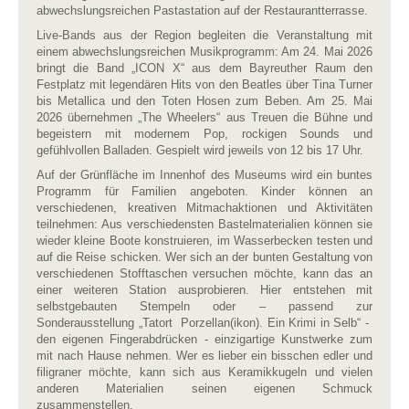
abwechslungsreichen Pastastation auf der Restaurantterrasse.
Live-Bands aus der Region begleiten die Veranstaltung mit
einem abwechslungsreichen Musikprogramm: Am 24. Mai 2026
bringt die Band „ICON X“ aus dem Bayreuther Raum den
Festplatz mit legendären Hits von den Beatles über Tina Turner
bis Metallica und den Toten Hosen zum Beben. Am 25. Mai
2026 übernehmen „The Wheelers“ aus Treuen die Bühne und
begeistern mit modernem Pop, rockigen Sounds und
gefühlvollen Balladen. Gespielt wird jeweils von 12 bis 17 Uhr.
Auf der Grünfläche im Innenhof des Museums wird ein buntes
Programm für Familien angeboten. Kinder können an
verschiedenen, kreativen Mitmachaktionen und Aktivitäten
teilnehmen: Aus verschiedensten Bastelmaterialien können sie
wieder kleine Boote konstruieren, im Wasserbecken testen und
auf die Reise schicken. Wer sich an der bunten Gestaltung von
verschiedenen Stofftaschen versuchen möchte, kann das an
einer weiteren Station ausprobieren. Hier entstehen mit
selbstgebauten Stempeln oder – passend zur
Sonderausstellung „Tatort Porzellan(ikon). Ein Krimi in Selb“ -
den eigenen Fingerabdrücken - einzigartige Kunstwerke zum
mit nach Hause nehmen. Wer es lieber ein bisschen edler und
filigraner möchte, kann sich aus Keramikkugeln und vielen
anderen Materialien seinen eigenen Schmuck
zusammenstellen.