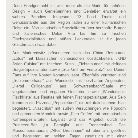
Doch Handgemacht ist weit mehr als ein Markt für schönes
Design – auch Genießerinnen und Genießer erwartet ein
wahres Paradies. Insgesamt 13 Food Trucks und
Genussstände aus der Region laden zu einer kulinarischen
Reise ein. Von asiatischen Spezialitäten über herzhafte Burger
und italienisches Dolce Vita bis hin zu frischen
Fischspezialitäten und süßen Leckereien ist für jeden
Geschmack etwas dabei.
Aus Marktredwitz präsentieren sich das China Restaurant
„Lotus“ mit klassischen chinesischen Köstlichkeiten, „KND
Asian Cuisine“ mit frischem Sushi, „Fichtelburger“ mit deftigen
Burger-Spezialitäten sowie „Star Grill am Festplatz“, der Döner-
Fans auf ihre Kosten kommen lässt. Ebenfalls vertreten sind
„Schlemmerhaus“ aus Wunsiedel mit herzhaften Angeboten,
„Hertel Grillgenuss“ aus Schwarzenbach/Saale mit
vegetarischen und veganen Gerichten sowie „Wunderlich’s
Fischkiste“ aus Reutlas mit feinen Fischspezialitäten. Aus Selb
kommen die Pizzeria „Peppoletano“, die mit italienischem Flair
begeistert, „Naschbär“ mit süßen Versuchungen wie Popcorn
und gebrannten Mandeln sowie „Rica Coffee“ mit aromatischen
Kaffeespezialitäten. Ergänzt wird das Angebot durch die
Prosecco-Bar „La Famiglia“ aus Franzensbad. Das
Museumsrestaurant „Altes Brennhaus“ ist ebenfalls geöffnet
und begeistert an beiden Tagen zusätzlich mit einer