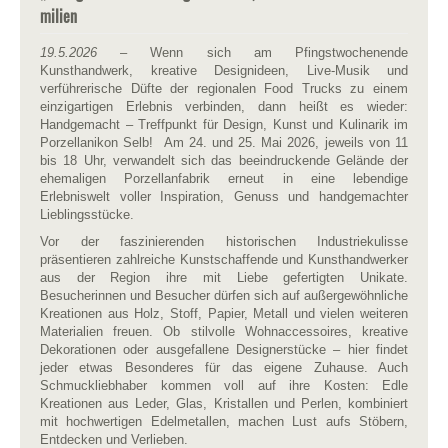
milien
19.5.2026
– Wenn sich am Pfingstwochenende
Kunsthandwerk, kreative Designideen, Live-Musik und
verführerische Düfte der regionalen Food Trucks zu einem
einzigartigen Erlebnis verbinden, dann heißt es wieder:
Handgemacht – Treffpunkt für Design, Kunst und Kulinarik im
Porzellanikon Selb! Am 24. und 25. Mai 2026, jeweils von 11
bis 18 Uhr, verwandelt sich das beeindruckende Gelände der
ehemaligen Porzellanfabrik erneut in eine lebendige
Erlebniswelt voller Inspiration, Genuss und handgemachter
Lieblingsstücke.
Vor der faszinierenden historischen Industriekulisse
präsentieren zahlreiche Kunstschaffende und Kunsthandwerker
aus der Region ihre mit Liebe gefertigten Unikate.
Besucherinnen und Besucher dürfen sich auf außergewöhnliche
Kreationen aus Holz, Stoff, Papier, Metall und vielen weiteren
Materialien freuen. Ob stilvolle Wohnaccessoires, kreative
Dekorationen oder ausgefallene Designerstücke – hier findet
jeder etwas Besonderes für das eigene Zuhause. Auch
Schmuckliebhaber kommen voll auf ihre Kosten: Edle
Kreationen aus Leder, Glas, Kristallen und Perlen, kombiniert
mit hochwertigen Edelmetallen, machen Lust aufs Stöbern,
Entdecken und Verlieben.