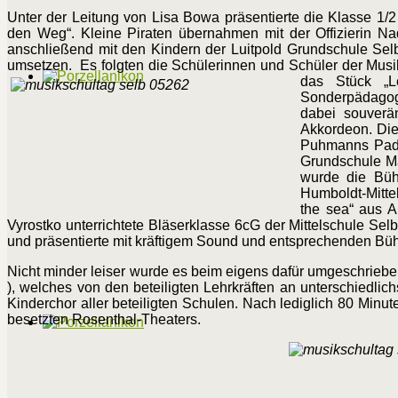
Unter der Leitung von Lisa Bowa präsentierte die Klasse 1
den Weg“. Kleine Piraten übernahmen mit der Offizierin N
anschließend mit den Kindern der Luitpold Grundschule Selb
umsetzen. Es folgten die Schülerinnen und Schüler der Musik
das Stück „Le
Sonderpädagogi
dabei souverä
Akkordeon. Die
Puhmanns Padde
Grundschule Ma
wurde die Bühn
Humboldt-Mitte
the sea“ aus A
Vyrostko unterrichtete Bläserklasse 6cG der Mittelschule Se
und präsentierte mit kräftigem Sound und entsprechenden Büh
Nicht minder leiser wurde es beim eigens dafür umgeschrieb
), welches von den beteiligten Lehrkräften an unterschiedli
Kinderchor aller beteiligten Schulen. Nach lediglich 80 Minu
besetzten Rosenthal-Theaters.