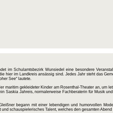
det im Schulamtsbezirk Wunsiedel eine besondere Veranstalt
 die hier im Landkreis ansässig sind. Jedes Jahr steht das Ge
oher See“ lautete.
ler maritim gekleideter Kinder am Rosenthal-Theater an, um le
in Saskia Jahreis, normalerweise Fachberaterin für Musik und
leißner begann mit einer lebendigen und humorvollen Moder
t und schauspielerisches Talent, welches den gesamten Abend 