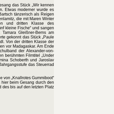
Gesang das Stück „Wir kennen
ten. Etwas moderner wurde es
Bartsch tänzerisch als Reigen
nlamitz, die mit Maren Winter
ten und dritten Klasse des
ünf kleine Fische“ und sangen
ft Tamara Gleißner-Berns am
erte gekonnt das Stück „Paule
l. Von der dritten Klasse der
lagen vor Madagaskar. Am Ende
chulband der Alexander-von-
en berühmten Filmtitel „Under
omina Schoberth und Jaroslav
 Jahrgangsstufe das Steuerrad
ie von „Knallrotes Gummiboot“
es hier beim Gesang durch den
 des bis auf den letzten Platz