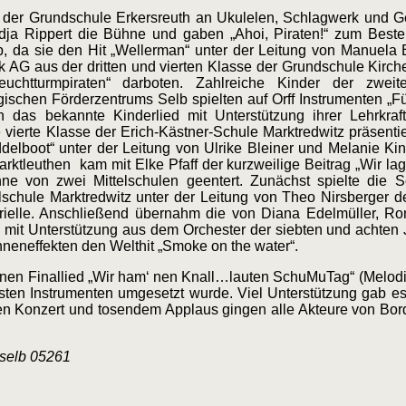
/2 der Grundschule Erkersreuth an Ukulelen, Schlagwerk und 
adja Rippert die Bühne und gaben „Ahoi, Piraten!“ zum Bes
, da sie den Hit „Wellerman“ unter der Leitung von Manuela 
 AG aus der dritten und vierten Klasse der Grundschule Kirche
uchtturmpiraten“ darboten. Zahlreiche Kinder der zwei
schen Förderzentrums Selb spielten auf Orff Instrumenten „F
n das bekannte Kinderlied mit Unterstützung ihrer Lehrkra
 vierte Klasse der Erich-Kästner-Schule Marktredwitz präsenti
lboot“ unter der Leitung von Ulrike Bleiner und Melanie Kind
rktleuthen kam mit Elke Pfaff der kurzweilige Beitrag „Wir 
e von zwei Mittelschulen geentert. Zunächst spielte die S
lschule Marktredwitz unter der Leitung von Theo Nirsberger d
rielle. Anschließend übernahm die von Diana Edelmüller, R
lb mit Unterstützung aus dem Orchester der siebten und achten
neneffekten den Welthit „Smoke on the water“.
enen Finallied „Wir ham‘ nen Knall…lauten SchuMuTag“ (Melod
chsten Instrumenten umgesetzt wurde. Viel Unterstützung gab 
ten Konzert und tosendem Applaus gingen alle Akteure von Bord