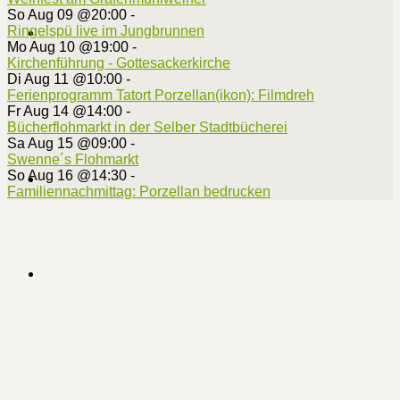
So Aug 09 @20:00
-
Ringelspü live im Jungbrunnen
Mo Aug 10 @19:00
-
Kirchenführung - Gottesackerkirche
Di Aug 11 @10:00
-
Ferienprogramm Tatort Porzellan(ikon): Filmdreh
Fr Aug 14 @14:00
-
Bücherflohmarkt in der Selber Stadtbücherei
Sa Aug 15 @09:00
-
Swenne´s Flohmarkt
So Aug 16 @14:30
-
Familiennachmittag: Porzellan bedrucken