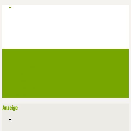
Start
Veranstaltungen
Theater-Tickets
Angebote
Werben
Pressemitteilung
Kontakt / Impressum / Datenschutz
Anzeige