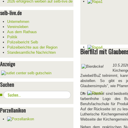
2026 erfolgreich werben auf selb-live.de
selb-live.de
Unternehmen
Vereinsleben
Aus dem Rathaus
Politik
Polizeibericht Selb
Polizeiberichte aus der Region
Bierfilzl mit Glaube
Standesamtliche Nachrichten
Anzeige
10.5.2
Kirchen
Zwiebel/BuZ teilnimmt, kann
abstellen. So gibt es j
Suchen
Glaubensimpuls“, wie Pfarrer
Suchen
Die Bierdeckel sind beidsei
...
farbenfrohe Logo des B
Berufsfachschule für Produ
Porzellanikon
Auf der Rückseite ist zu le
Lutherische Kirchengemeind
Webseite der Kirchengemein
Neben dem praktischen Nutz