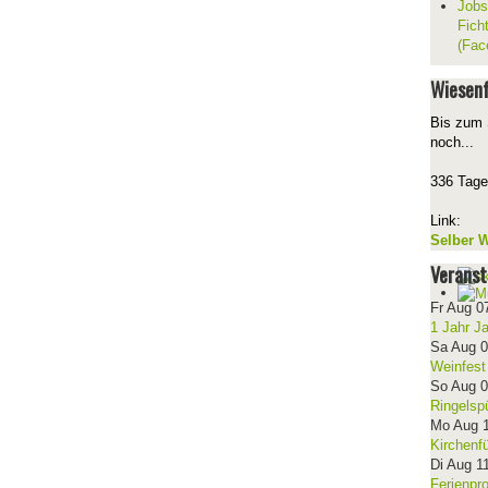
Jobs
Fich
(Fac
Wiesenf
Bis zum 
noch...
336 Tage
Link:
Selber W
Veranst
Fr Aug 0
1 Jahr J
Sa Aug 
Weinfest
So Aug 
Ringelsp
Mo Aug 
Kirchenf
Di Aug 1
Ferienpr