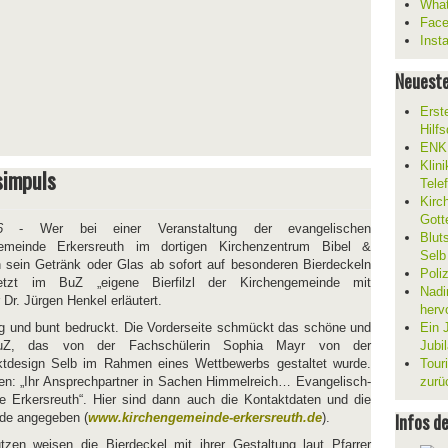
What
Fac
Inst
Neueste
Erst
Hilf
ENKL
Klin
nsimpuls
Tele
Kirc
Gott
026
- Wer bei einer Veranstaltung der evangelischen
Blut
gemeinde Erkersreuth im dortigen Kirchenzentrum Bibel &
Selb
 sein Getränk oder Glas ab sofort auf besonderen Bierdeckeln
Poli
etzt im BuZ „eigene Bierfilzl der Kirchengemeinde mit
Nadi
 Dr. Jürgen Henkel erläutert.
herv
tig und bunt bedruckt. Die Vorderseite schmückt das schöne und
Ein 
uZ, das von der Fachschülerin Sophia Mayr von der
Jubi
ktdesign Selb im Rahmen eines Wettbewerbs gestaltet wurde.
Tour
sen: „Ihr Ansprechpartner in Sachen Himmelreich… Evangelisch-
zurü
e Erkersreuth“. Hier sind dann auch die Kontaktdaten und die
Infos d
de angegeben (
www.kirchengemeinde-erkersreuth.de
).
en weisen die Bierdeckel mit ihrer Gestaltung laut Pfarrer