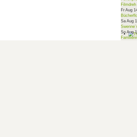
Filmdreh
Fr Aug 1
Bücherfl
Sa Aug 
Swenne´s
So Aug 
Familien