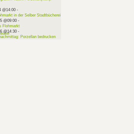
4 @14:00
-
ohmarkt in der Selber Stadtbücherei
15 @09:00
-
 Flohmarkt
16 @14:30
-
nachmittag: Porzellan bedrucken