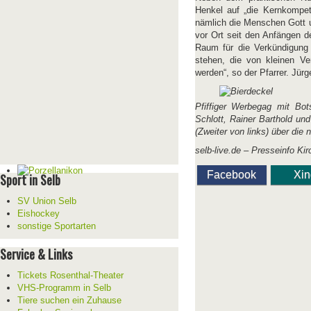
Henkel auf „die Kernkompet
nämlich die Menschen Gott 
vor Ort seit den Anfängen d
Raum für die Verkündigung d
stehen, die von kleinen V
werden“, so der Pfarrer. 
Pfiffiger Werbegag mit Bot
Schlott, Rainer Barthold und
(Zweiter von links) über die
selb-live.de – Presseinfo
Kir
Facebook
Xi
Sport in Selb
SV Union Selb
Eishockey
sonstige Sportarten
Service & Links
Tickets Rosenthal-Theater
VHS-Programm in Selb
Tiere suchen ein Zuhause