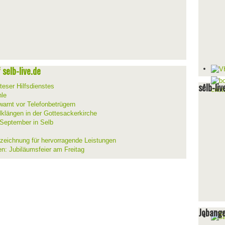
selb-live.de
selb-liv
teser Hilfsdienstes
hle
warnt vor Telefonbetrügern
lklängen in der Gottesackerkirche
 September in Selb
szeichnung für hervorragende Leistungen
en: Jubiläumsfeier am Freitag
Jobang