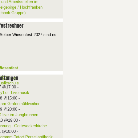
 und Arbeitsstellen im
telgebirge / Hochfranken
ebook-Gruppe)
estrechner
Selber Wiesenfest 2027 sind es
iesenfest
altungen
7 @17:00
-
ay'Lo - Livemusik
08 @15:00
-
 am Grafenmühlweiher
09 @20:00
-
ü live im Jungbrunnen
10 @19:00
-
ührung - Gottesackerkirche
1 @10:00
-
ogramm Tatort Porzellan(ikon):