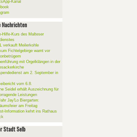
sApp-Kanal
ebook
agram
 Nachrichten
e-Hilfe-Kurs des Malteser
sdienstes
 verkauft Meilerkohle
ikum Fichtelgebirge warnt vor
fonbetrügern
henführung mit Orgelklängen in der
esackerkirche
spendedienst am 2. September in
zeibericht vom 6.8.
ne Seidel erhält Auszeichnung für
orragende Leistungen
Jahr Jay'Lo Biergarten:
läumsfeier am Freitag
ist-Information kehrt ins Rathaus
ck
er Stadt Selb