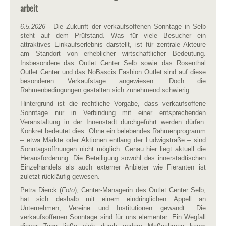
arbeit
6.5.2026
- Die Zukunft der verkaufsoffenen Sonntage in Selb
steht auf dem Prüfstand. Was für viele Besucher ein
attraktives Einkaufserlebnis darstellt, ist für zentrale Akteure
am Standort von erheblicher wirtschaftlicher Bedeutung.
Insbesondere das Outlet Center Selb sowie das Rosenthal
Outlet Center und das NoBascis Fashion Outlet sind auf diese
besonderen Verkaufstage angewiesen. Doch die
Rahmenbedingungen gestalten sich zunehmend schwierig.
Hintergrund ist die rechtliche Vorgabe, dass verkaufsoffene
Sonntage nur in Verbindung mit einer entsprechenden
Veranstaltung in der Innenstadt durchgeführt werden dürfen.
Konkret bedeutet dies: Ohne ein belebendes Rahmenprogramm
– etwa Märkte oder Aktionen entlang der Ludwigstraße – sind
Sonntagsöffnungen nicht möglich. Genau hier liegt aktuell die
Herausforderung. Die Beteiligung sowohl des innerstädtischen
Einzelhandels als auch externer Anbieter wie Fieranten ist
zuletzt rückläufig gewesen.
Petra Dierck (
Foto
), Center-Managerin des Outlet Center Selb,
hat sich deshalb mit einem eindringlichen Appell an
Unternehmen, Vereine und Institutionen gewandt. „Die
verkaufsoffenen Sonntage sind für uns elementar. Ein Wegfall