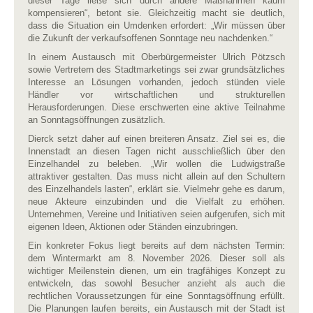
dieser Tage ließe sich durch andere Maßnahmen kaum
kompensieren“, betont sie. Gleichzeitig macht sie deutlich,
dass die Situation ein Umdenken erfordert: „Wir müssen über
die Zukunft der verkaufsoffenen Sonntage neu nachdenken.“
In einem Austausch mit Oberbürgermeister Ulrich Pötzsch
sowie Vertretern des Stadtmarketings sei zwar grundsätzliches
Interesse an Lösungen vorhanden, jedoch stünden viele
Händler vor wirtschaftlichen und strukturellen
Herausforderungen. Diese erschwerten eine aktive Teilnahme
an Sonntagsöffnungen zusätzlich.
Dierck setzt daher auf einen breiteren Ansatz. Ziel sei es, die
Innenstadt an diesen Tagen nicht ausschließlich über den
Einzelhandel zu beleben. „Wir wollen die Ludwigstraße
attraktiver gestalten. Das muss nicht allein auf den Schultern
des Einzelhandels lasten“, erklärt sie. Vielmehr gehe es darum,
neue Akteure einzubinden und die Vielfalt zu erhöhen.
Unternehmen, Vereine und Initiativen seien aufgerufen, sich mit
eigenen Ideen, Aktionen oder Ständen einzubringen.
Ein konkreter Fokus liegt bereits auf dem nächsten Termin:
dem Wintermarkt am 8. November 2026. Dieser soll als
wichtiger Meilenstein dienen, um ein tragfähiges Konzept zu
entwickeln, das sowohl Besucher anzieht als auch die
rechtlichen Voraussetzungen für eine Sonntagsöffnung erfüllt.
Die Planungen laufen bereits, ein Austausch mit der Stadt ist