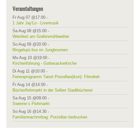
Veranstaltungen
Fr Aug 07 @17:00
-
1 Jahr Jay'Lo - Livemusik
Sa Aug 08 @15:00
-
Weinfest am Grafenmühlweiher
So Aug 09 @20:00
-
Ringelspü live im Jungbrunnen
Mo Aug 10 @19:00
-
Kirchenführung - Gottesackerkirche
Di Aug 11 @10:00
-
Ferienprogramm Tatort Porzellan(ikon): Filmdreh
Fr Aug 14 @14:00
-
Bücherflohmarkt in der Selber Stadtbücherei
Sa Aug 15 @09:00
-
Swenne´s Flohmarkt
So Aug 16 @14:30
-
Familiennachmittag: Porzellan bedrucken