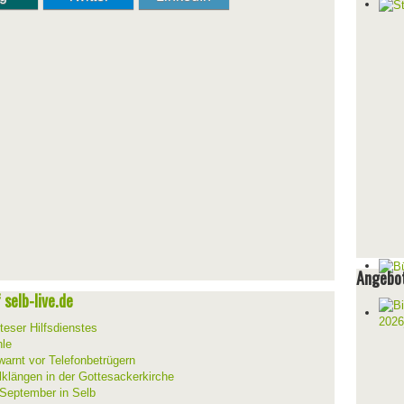
Angebot
selb-live.de
teser Hilfsdienstes
hle
warnt vor Telefonbetrügern
lklängen in der Gottesackerkirche
 September in Selb