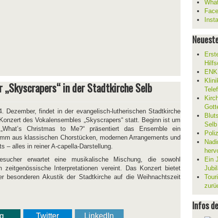
What
Fac
Inst
Neueste
Erst
Hilf
ENKL
Klin
r „Skyscrapers“ in der Stadtkirche Selb
Tele
Kirc
Gott
 Dezember, findet in der evangelisch-lutherischen Stadtkirche
Blut
 Konzert des Vokalensembles „Skyscrapers“ statt. Beginn ist um
Selb
„What’s Christmas to Me?“ präsentiert das Ensemble ein
Poli
amm aus klassischen Chorstücken, modernen Arrangements und
Nadi
s – alles in reiner A-capella-Darstellung.
herv
sucher erwartet eine musikalische Mischung, die sowohl
Ein 
ch zeitgenössische Interpretationen vereint. Das Konzert bietet
Jubi
er besonderen Akustik der Stadtkirche auf die Weihnachtszeit
Tour
zurü
Infos d
ng
Twitter
LinkedIn