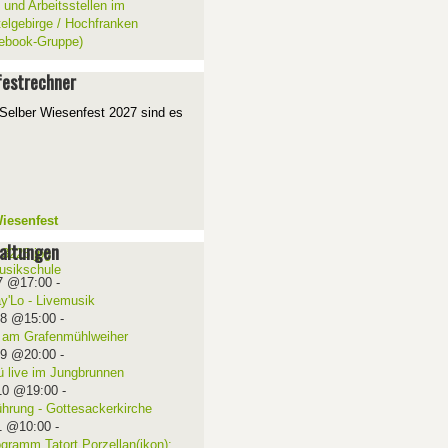
 und Arbeitsstellen im
telgebirge / Hochfranken
ebook-Gruppe)
estrechner
Selber Wiesenfest 2027 sind es
iesenfest
altungen
7 @17:00
-
ay'Lo - Livemusik
08 @15:00
-
 am Grafenmühlweiher
09 @20:00
-
ü live im Jungbrunnen
10 @19:00
-
ührung - Gottesackerkirche
1 @10:00
-
ogramm Tatort Porzellan(ikon):