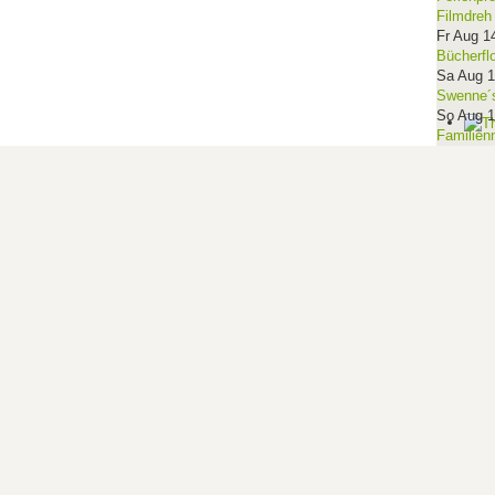
Filmdreh
Fr Aug 1
Bücherfl
Sa Aug 
Swenne´s
So Aug 
Familien