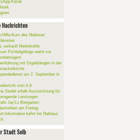
sApp-Kanal
ebook
agram
 Nachrichten
e-Hilfe-Kurs des Malteser
sdienstes
 verkauft Meilerkohle
ikum Fichtelgebirge warnt vor
fonbetrügern
henführung mit Orgelklängen in der
esackerkirche
spendedienst am 2. September in
zeibericht vom 6.8.
ne Seidel erhält Auszeichnung für
orragende Leistungen
Jahr Jay'Lo Biergarten:
läumsfeier am Freitag
ist-Information kehrt ins Rathaus
ck
er Stadt Selb