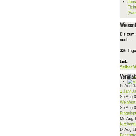
Jobs
Fich
(Fac
Wiesenf
Bis zum 
noch...
336 Tage
Link:
Selber W
Veranst
Fr Aug 0
1 Jahr J
Sa Aug 
Weinfest
So Aug 
Ringelsp
Mo Aug 
Kirchenf
Di Aug 1
Ferienpr