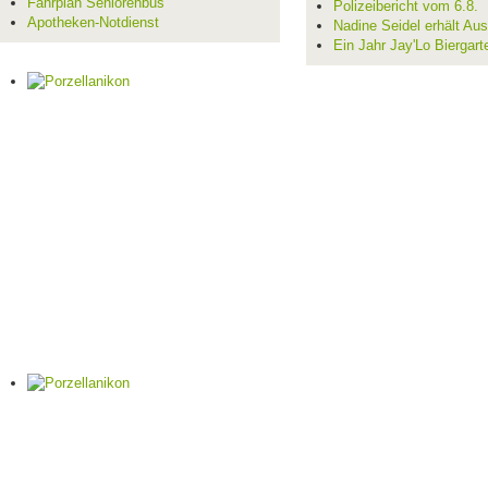
Fahrplan Seniorenbus
Polizeibericht vom 6.8.
Apotheken-Notdienst
Nadine Seidel erhält Au
Ein Jahr Jay'Lo Biergart