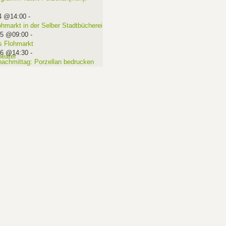
4 @14:00
-
ohmarkt in der Selber Stadtbücherei
15 @09:00
-
 Flohmarkt
16 @14:30
-
nachmittag: Porzellan bedrucken