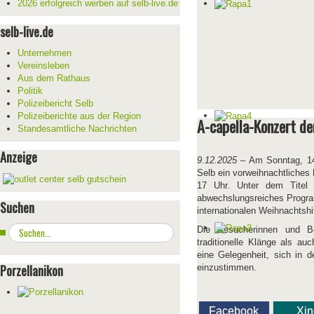
2026 erfolgreich werben auf selb-live.de
selb-live.de
Unternehmen
Vereinsleben
Aus dem Rathaus
Politik
Polizeibericht Selb
Polizeiberichte aus der Region
A-capella-Konzert de
Standesamtliche Nachrichten
Anzeige
9.12.2025
– Am Sonntag, 14.
Selb ein vorweihnachtliches
17 Uhr. Unter dem Titel 
abwechslungsreiches Progr
Suchen
internationalen Weihnachtshit
Suchen
Die Besucherinnen und Be
...
traditionelle Klänge als au
eine Gelegenheit, sich in d
Porzellanikon
einzustimmen.
Facebook
Xi