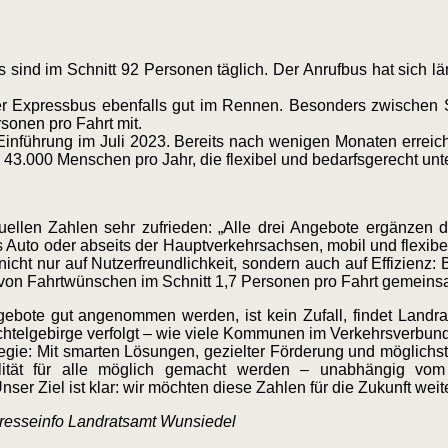
sind im Schnitt 92 Personen täglich. Der Anrufbus hat sich län
 der Expressbus ebenfalls gut im Rennen. Besonders zwischen 
rsonen pro Fahrt mit.
 Einführung im Juli 2023. Bereits nach wenigen Monaten erreic
43.000 Menschen pro Jahr, die flexibel und bedarfsgerecht unt
ellen Zahlen sehr zufrieden: „Alle drei Angebote ergänzen d
to oder abseits der Hauptverkehrsachsen, mobil und flexibel
icht nur auf Nutzerfreundlichkeit, sondern
auch auf Effizienz: 
von Fahrtwünschen im Schnitt 1,7 Personen pro Fahrt gemeinsa
ebote gut angenommen werden, ist kein Zufall, findet Landra
ichtelgebirge verfolgt – wie viele Kommunen im Verkehrsverb
tegie: Mit smarten Lösungen, gezielter Förderung und möglichs
ität für alle möglich gemacht werden – unabhängig vom 
ser Ziel ist klar: wir möchten diese Zahlen für die Zukunft weite
Presseinfo Landratsamt Wunsiedel