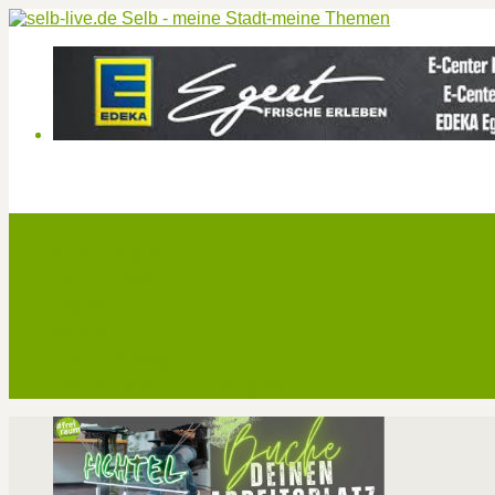
Start
Veranstaltungen
Theater-Tickets
Angebote
Werben
Pressemitteilung
Kontakt / Impressum / Datenschutz