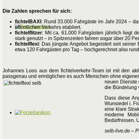
Die Zahlen sprechen für sich:
fichtelBAXI
: Rund 33.000 Fahrgäste im Jahr 2024 – das 
öffentlichen Verkehrs etabliert.
fichtelflitzer
: Mit ca. 61.000 Fahrgästen jährlich liegt
stark genutzt – in Spitzenzeiten fahren sogar über 20 Pe
fichtelflexi
: Das jüngste Angebot begeistert seit seiner
etwa 120 Fahrgästen pro Tag – hochgerechnet also rund 
Johannes Loos aus dem fichtelverkehr-Team ist mit den aktu
passgenau und ermöglichen es auch Menschen ohne eigenes Au
neuen Dienste n
die Bündelung 
Dass diese Ang
Wunsiedel i. F
eine klare Stra
moderne Mobil
Bedürfnissen. Un
selb-live.de – 