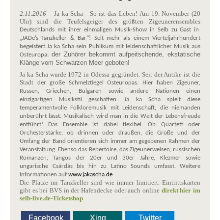
2.11.2016
– Ja ka Scha - So ist das Leben! Am 19. November (20
Uhr) sind die Teufelsgeiger des größten Zigeunerensembles
Deutschlands mit ihrer einmaligen Musik-Show in Selb zu Gast in
„JADe’s Tanzkeller & Bar“! Seit mehr als einem Vierteljahrhundert
begeistert Ja ka Scha sein Publikum mit leidenschaftlicher Musik aus
der Zuhörer bekommt aufpeitschende, ekstatische
Osteuropa:
Klänge vom Schwarzen Meer geboten!
Ja ka Scha wurde 1972 in Odessa gegründet. Seit der Antike ist die
Stadt
der große Schmelztiegel Osteuropas. Hier haben Zigeuner,
Russen, Griechen, Bulgaren sowie andere Nationen einen
einzigartigen Musikstil geschaffen. Ja ka Scha spielt diese
temperamentvolle Folkloremusik mit Leidenschaft, die niemanden
unberührt lässt. Musikalisch wird man in die Welt der Lebensfreude
entführt! Das Ensemble ist dabei flexibel: Ob Quartett oder
Orchesterstärke, ob drinnen oder draußen, die Größe und der
Umfang der Band orientieren sich immer am gegebenen Rahmen der
Veranstaltung. Ebenso das Repertoire, das Zigeunerweisen, russischen
Romanzen, Tangos der 20er und 30er Jahre, Klezmer sowie
ungarische Csárdás bis hin zu Latino Sounds umfasst. Weitere
Informationen auf
www.jakascha.de
Die Plätze im Tanzkeller sind wie immer limitiert. Eintrittskarten
gibt es bei BVS in der Hafendecke oder auch online
direkt hier im
selb-live.de-Ticketshop
Facebook
Xing
Twitter