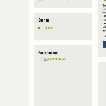
To
Ve
we
20
Suchen
rü
de
Mo
in
se
Porzellanikon