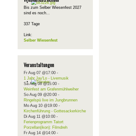
Bis zum Selber Wiesenfest 2027
sind es noch...
337 Tage
Link:
Selber Wiesenfest
Veranstaltungen
Fr Aug 07 @17:00
-
1 Jahr Jay'Lo - Livemusik
Sa Aug 08 @15:00
-
Weinfest am Grafenmühlweiher
So Aug 09 @20:00
-
Ringelspü live im Jungbrunnen
Mo Aug 10 @19:00
-
Kirchenführung - Gottesackerkirche
Di Aug 11 @10:00
-
Ferienprogramm Tatort
Porzellan(ikon): Filmdreh
Fr Aug 14 @14:00
-