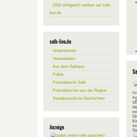
2026 erfolgreich werben auf selb-
live.de
selb-live.de
Unternehmen
Vereinsleben
Aus dem Rathaus
Se
Politik
Polizeibericht Selb
Polizeiberichte aus der Region
Ge
Se
Standesamtliche Nachrichten
Mo
He
mi
Or
Ki
so
Anzeige
Se