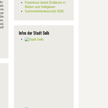
kt.
Ferienkurs bietet Einblicke in
als
Reiten und Voltigieren
ine
Sommerferienleseclub 2026
uar
die
er,
das
eff
Infos der Stadt Selb