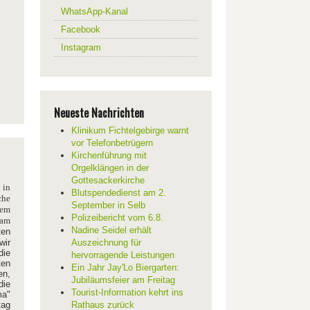
WhatsApp-Kanal
Facebook
Instagram
Neueste Nachrichten
Klinikum Fichtelgebirge warnt
vor Telefonbetrügern
Kirchenführung mit
Orgelklängen in der
Gottesackerkirche
in
Blutspendedienst am 2.
che
September in Selb
nem
Polizeibericht vom 6.8.
 am
Nadine Seidel erhält
ten
wir
Auszeichnung für
die
hervorragende Leistungen
ten
Ein Jahr Jay'Lo Biergarten:
en,
Jubiläumsfeier am Freitag
die
Tourist-Information kehrt ins
ma"
tag
Rathaus zurück