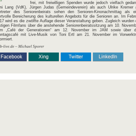
frei, mit freiwilligen Spenden wurde jedoch vielfach gedan
ni Lang (VdK), Jürgen Judas (Gemeindeverein) als auch Ulrike Kremer 
rtreter des Seniorenbeirats sehen den Senioren-Kinonachmittag als e
rtvolle Bereicherung des kulturellen Angebots für die Senioren an. Im Febr
17 wird es die zwölfte Auflage dieser Veranstaltung geben. Zugleich wurden 
stigen Filmfans über die anstehende Seniorenbeiratssitzung am 10. Novemb
m „Café der Generationen“ am 12. November im JAM sowie über 
ntagscafé mit Live-Musik von Toni Ertl am 21. November im Vorwerktr
formiert.
lb-live.de – Michael Sporer
Facebook
Xing
Twitter
LinkedIn