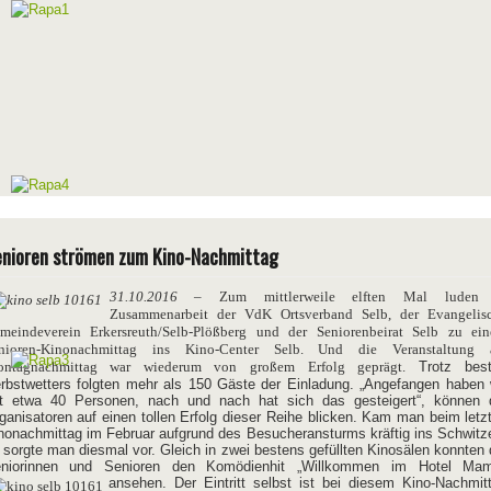
nioren strömen zum Kino-Nachmittag
31.10.2016
– Zum mittlerweile elften Mal luden 
Zusammenarbeit der VdK Ortsverband Selb, der Evangelis
meindeverein Erkersreuth/Selb-Plößberg und der Seniorenbeirat Selb zu ei
nioren-Kinonachmittag ins Kino-Center Selb. Und die Veranstaltung
ntagnachmittag war wiederum von großem Erfolg geprägt.
Trotz bes
rbstwetters folgten mehr als 150 Gäste der Einladung. „Angefangen haben 
t etwa 40 Personen, nach und nach hat sich das gesteigert“, können 
ganisatoren auf einen tollen Erfolg dieser Reihe blicken. Kam man beim letz
nonachmittag im Februar aufgrund des Besucheransturms kräftig ins Schwitz
 sorgte man diesmal vor. Gleich in zwei bestens gefüllten Kinosälen konnten 
niorinnen und Senioren den Komödienhit „Willkommen im Hotel Ma
ansehen. Der Eintritt selbst ist bei
diesem Kino-Nachmit