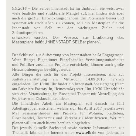
9.9.2016
– Die Selber Innenstadt ist im Umbruch: Sie weist zwar
viele bauliche und strukturelle Mängel auf, hier finden sich aber
auch die größten Entwicklungschancen. Um Potenziale besser und
systematisch erschließen zu können, soll ein Masterplan für die
Innenstadt von Selb mit den wichtigsten Zielen und
Zukunftsprojekten
entwickelt werden. Der Prozess zur Erarbeitung des
Masterplans heißt „INNENSTADT SELBer planen“.
Der Schlüssel zur Aufwertung von Innenstädten heißt Engagement.
Wenn Bürger, Eigentümer, Einzelhändler, Verwaltungsmitarbeiter
und Politiker zusammen Projekte entwickeln, können auch große
Herausforderungen bewältigt werden.
Alle Bürger die sich für das Projekt interessieren, sind zur
Auftaktveranstaltung am Mittwoch, 14.09.2016 herzlich
eingeladen. Um 18:00 Uhr findet ein Innenstadt-Spaziergang (Start
am Parkplatz Factory In, Heinestraße) statt. Um 19:30 Uhr schließt
sich eine Veranstaltung im Rosenthal-Theater mit Vorstellung des
Projektes und Diskussionsrunde an.
Die inhaltliche Arbeit am Masterplan soll danach in fünf
Arbeitsgruppen entstehen, welche sich bis April 2017 jeweils zwei
Mal zusammenfinden um Projekte für Wohnen, Städtebau,
Einzelhandel, Tourismus und Verkehr zu identifizieren. Wer mit
planen will, ist auch hierzu herzlich eingeladen.
Der jeweils aktuelle Sachstand sowie weitere Informationen zur
Thematik können im Internet unter
www.selb.de
von jedermann