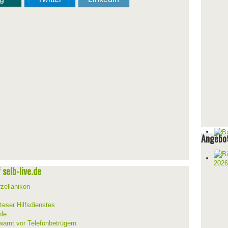
Angebot
selb-live.de
zellanikon
teser Hilfsdienstes
hle
warnt vor Telefonbetrügern