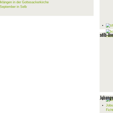
lklängen in der Gottesackerkirche
 September in Selb
selb-liv
Jobang
Jobs
Fich