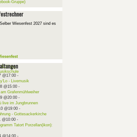
ebook-Gruppe)
estrechner
Selber Wiesenfest 2027 sind es
iesenfest
altungen
7 @17:00
-
ay'Lo - Livemusik
08 @15:00
-
 am Grafenmühlweiher
09 @20:00
-
ü live im Jungbrunnen
10 @19:00
-
ührung - Gottesackerkirche
1 @10:00
-
ogramm Tatort Porzellan(ikon):
4 @14:00
-