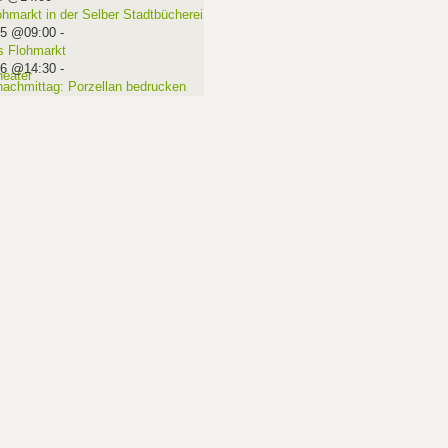
ohmarkt in der Selber Stadtbücherei
15 @09:00
-
 Flohmarkt
16 @14:30
-
nachmittag: Porzellan bedrucken