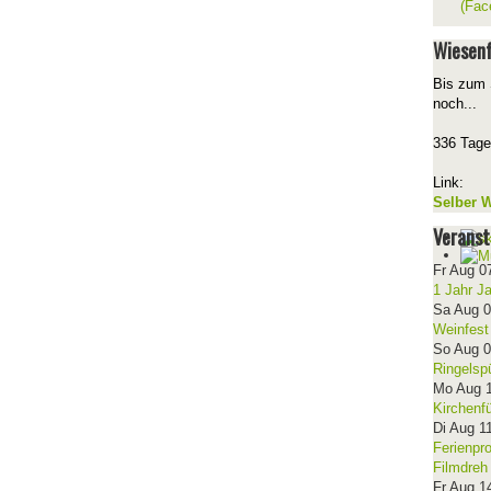
(Fac
Wiesenf
Bis zum 
noch...
336 Tage
Link:
Selber W
Veranst
Fr Aug 0
1 Jahr J
Sa Aug 
Weinfest
So Aug 
Ringelsp
Mo Aug 
Kirchenf
Di Aug 1
Ferienpr
Filmdreh
Fr Aug 1