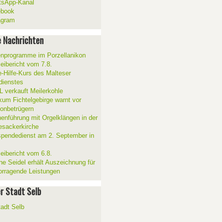
sApp-Kanal
ebook
agram
 Nachrichten
enprogramme im Porzellanikon
zeibericht vom 7.8.
e-Hilfe-Kurs des Malteser
sdienstes
 verkauft Meilerkohle
ikum Fichtelgebirge warnt vor
fonbetrügern
henführung mit Orgelklängen in der
esackerkirche
spendedienst am 2. September in
zeibericht vom 6.8.
ne Seidel erhält Auszeichnung für
orragende Leistungen
er Stadt Selb