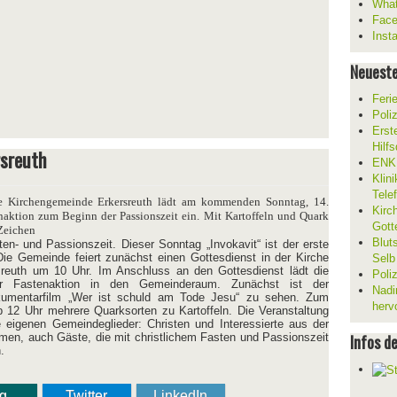
What
Fac
Inst
Neueste
Feri
Poli
Erst
Hilf
rsreuth
ENKL
Klin
Tele
e Kirchengemeinde Erkersreuth lädt am kommenden Sonntag, 14.
Kirc
enaktion zum Beginn der Passionszeit ein. Mit Kartoffeln und Quark
Gott
Zeichen
Blut
n- und Passionszeit. Dieser Sonntag „Invokavit“ ist der erste
ie Gemeinde feiert zunächst einen Gottesdienst in der Kirche
Selb
reuth um 10 Uhr. Im Anschluss an den Gottesdienst lädt die
Poli
r Fastenaktion in den Gemeinderaum. Zunächst ist der
Nadi
umentarfilm „Wer ist schuld am Tode Jesu“ zu sehen. Zum
herv
 12 Uhr mehrere Quarksorten zu Kartoffeln. Die Veranstaltung
ie eigenen Gemeindeglieder: Christen und Interessierte aus der
mmen, auch Gäste, die mit christlichem Fasten und Passionszeit
Infos d
.
ng
Twitter
LinkedIn