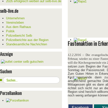
2026 erfolgreich werben auf selb-live.de
selb-live.de
Unternehmen
Vereinsleben
Aus dem Rathaus
Politik
Polizeibericht Selb
Polizeiberichte aus der Region
Fastenaktion in Erke
Standesamtliche Nachrichten
Anzeige
12.2.2016
– Die evangelisch
Februar, wieder zu einer Fast
will die Kirchengemeinde ein 
setzen zum Beginn der Faste
Suchen
Sonntag der Passionszeit. D
Zum Guten Hirten in Erkers
Kirchengemeinde dann zu
Suchen
ansprechend gemachte Dok
...
Mittagessen gibt es dann ab
richtet sich nicht nur an d
Porzellanikon
Region sind herzlich willko
noch wenig anfangen können
Facebook
Xi