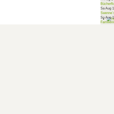
Bücherfl
Sa Aug 
Swenne´s
So Aug 
Familien