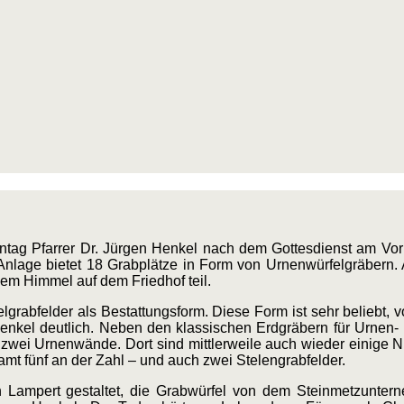
ntag Pfarrer Dr. Jürgen Henkel nach dem Gottesdienst am Vor
Anlage bietet 18 Grabplätze in Form von Urnenwürfelgräbern.
em Himmel auf dem Friedhof teil.
grabfelder als Bestattungsform. Diese Form ist sehr beliebt, v
enkel deutlich. Neben den klassischen Erdgräbern für Urnen-
wei Urnenwände. Dort sind mittlerweile auch wieder einige Nis
mt fünf an der Zahl – und auch zwei Stelengrabfelder.
Lampert gestaltet, die Grabwürfel von dem Steinmetzuntern