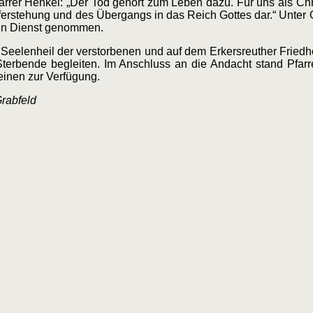
farrer Henkel: „Der Tod gehört zum Leben dazu. Für uns als Chri
ferstehung und des Übergangs in das Reich Gottes dar.“ Unte
en Dienst genommen.
eelenheil der verstorbenen und auf dem Erkersreuther Friedh
terbende begleiten. Im Anschluss an die Andacht stand Pfarr
einen zur Verfügung.