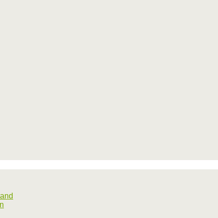
tand
rn