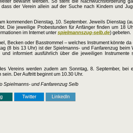
t weiter bewahrt werden. So steht die Nachwuchsförderung 
 dass der Verein allein auf der Suche nach Kindern und Jugen
m kommenden Dienstag, 10. September. Jeweils Dienstag (auß
. Die jeweilige Probestunden für Anfänger finden um 18 Uhr 
ormationen im Internet unter
spielmannszug-selb.de
) gebeten.
mmel, Becken oder Basstrommel – welches Instrument könnte da
(8 bis 13 Uhr) ist der Spielmanns- und Fanfarenzug beim 
und informiert ausführlich über die jeweiligen Instrumente 
des Vereins werden zudem am Sonntag, 8. September, bei 
sein. Der Auftritt beginnt um 10.30 Uhr.
nfo Spielmanns- und Fanfarenzug Selb
ng
Twitter
LinkedIn