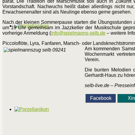
parat. Die Tradition der Marschmusik soll auch in Zukunf
Vorstandschaft. Nachwuchs heißt dabei allerdings nicht nur,
Erwachsenenalter sind als Neulinge ebenso gerne gesehen.
Nach der kleinen Sommerpause starten die Übungsstunden a
um 19 Uhr gemeinsam im Jazzkeller der Musikschule geprobt
vorherige Anmeldung (
info@spielmanns-selb.de
– weitere Inf
Piccoloflöte, Lyra, Fanfaren, Marsch- oder Landsknechtstro
Am kommenden Samstag 
Wochenmarkt vertreten 
Verein.
Die bunten Melodien 
Gerhardt-Haus zu hören 
selb-live.de – Pressei
Facebook
Xi