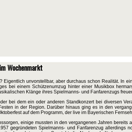
beim Wochenmarkt
igentlich unvorstellbar, aber durchaus schon Realität. In e
es bei einem Schützenumzug hinter einer Musikbox hermarsc
sikalischen Klänge ihres Spielmanns- und Fanfarenzugs freue
der bei dem ein oder anderen Standkonzert bei diversen Vera
n Festen in der Region. Darüber hinaus ging es in den verga
 Oktoberfest auf dem Programm, der live im Bayerischen Fernse
chssorgen, einige mussten in den vergangenen Jahren bereits 
1957 gegründeten Spielmanns- und Fanfarenzug allerdings n