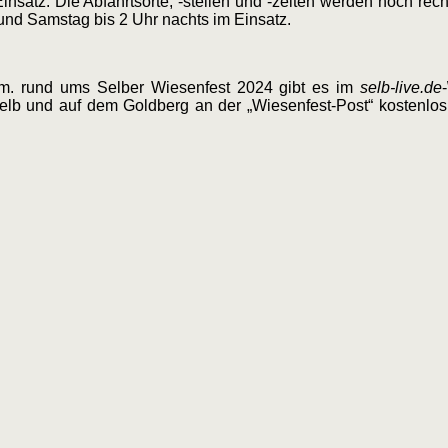
satz. Die Abfahrtsorte, -stellen und ‑zeiten werden noch rech
 und Samstag bis 2 Uhr nachts im Einsatz.
v.m. rund ums Selber Wiesenfest 2024 gibt es im
selb-live.de
-
Selb und auf dem Goldberg an der „Wiesenfest-Post“ kostenlos 