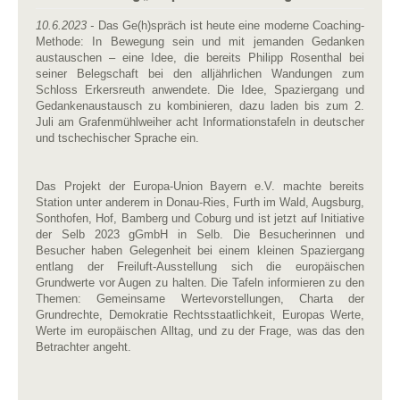
10.6.2023 -
Das Ge(h)spräch ist heute eine moderne Coaching-
Methode: In Bewegung sein und mit jemanden Gedanken
austauschen – eine Idee, die bereits Philipp Rosenthal bei
seiner Belegschaft bei den alljährlichen Wandungen zum
Schloss Erkersreuth anwendete. Die Idee, Spaziergang und
Gedankenaustausch zu kombinieren, dazu laden bis zum 2.
Juli am Grafenmühlweiher acht Informationstafeln in deutscher
und tschechischer Sprache ein.
Das Projekt der Europa-Union Bayern e.V. machte bereits
Station unter anderem in Donau-Ries, Furth im Wald, Augsburg,
Sonthofen, Hof, Bamberg und Coburg und ist jetzt auf Initiative
der Selb 2023 gGmbH in Selb. Die Besucherinnen und
Besucher haben Gelegenheit bei einem kleinen Spaziergang
entlang der Freiluft-Ausstellung sich die europäischen
Grundwerte vor Augen zu halten. Die Tafeln informieren zu den
Themen: Gemeinsame Wertevorstellungen, Charta der
Grundrechte, Demokratie Rechtsstaatlichkeit, Europas Werte,
Werte im europäischen Alltag, und zu der Frage, was das den
Betrachter angeht.