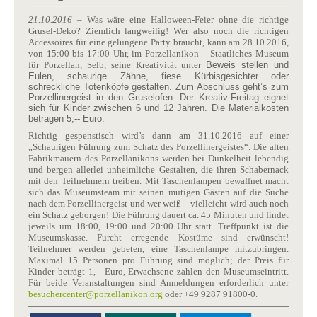
21.10.2016
– Was wäre eine Halloween-Feier ohne die richtige
Grusel-Deko? Ziemlich langweilig! Wer also noch die richtigen
Accessoires für eine gelungene Party braucht, kann am 28.10.2016,
von 15:00 bis 17:00 Uhr, im Porzellanikon – Staatliches Museum
für Porzellan, Selb, seine Kreativität unter
Beweis stellen und
Eulen, schaurige Zähne, fiese Kürbisgesichter oder
schreckliche Totenköpfe gestalten. Zum Abschluss geht’s zum
Porzellinergeist in den Gruselofen. Der Kreativ-Freitag eignet
sich für Kinder zwischen 6 und 12 Jahren. Die Materialkosten
betragen 5,-- Euro.
Richtig gespenstisch wird’s dann am 31.10.2016 auf einer
„Schaurigen Führung zum Schatz des Porzellinergeistes“. Die alten
Fabrikmauern des Porzellanikons werden bei
Dunkelheit lebendig
und bergen allerlei unheimliche Gestalten, die ihren Schabernack
mit den Teilnehmern treiben. Mit Taschenlampen bewaffnet macht
sich das Museumsteam mit seinen mutigen Gästen auf die Suche
nach dem Porzellinergeist und wer weiß – vielleicht wird auch noch
ein Schatz geborgen! Die Führung dauert ca. 45 Minuten und findet
jeweils um 18:00, 19:00 und 20:00 Uhr statt. Treffpunkt ist die
Museumskasse. Furcht erregende Kostüme sind erwünscht!
Teilnehmer werden gebeten, eine Taschenlampe mitzubringen.
Maximal 15 Personen pro Führung sind möglich; der Preis für
Kinder beträgt 1,-- Euro, Erwachsene zahlen den Museumseintritt.
Für beide Veranstaltungen sind Anmeldungen erforderlich unter
besuchercenter​
@
​porzellanikon.org
oder +49 9287 91800-0.