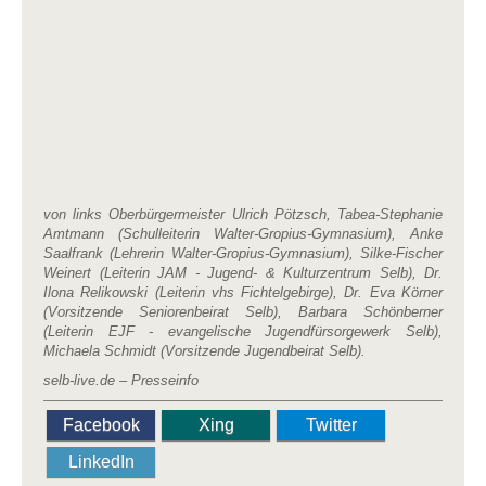
von links Oberbürgermeister Ulrich Pötzsch, Tabea-Stephanie
Amtmann (Schulleiterin Walter-Gropius-Gymnasium), Anke
Saalfrank (Lehrerin Walter-Gropius-Gymnasium), Silke-Fischer
Weinert (Leiterin JAM - Jugend- & Kulturzentrum Selb), Dr.
Ilona Relikowski (Leiterin vhs Fichtelgebirge), Dr. Eva Körner
(Vorsitzende Seniorenbeirat Selb), Barbara Schönberner
(Leiterin EJF - evangelische Jugendfürsorgewerk Selb),
Michaela Schmidt (Vorsitzende Jugendbeirat Selb).
selb-live.de
– Pr
e
ss
e
info
Facebook
Xing
Twitter
LinkedIn