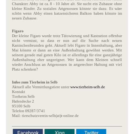
Charakter. Abby ist ca. 8 - 10 Jahre alt. Sie sucht ein Zuhause ohne
kleine Kinder. Zu sozialen Artgenossen könnte sie dazu. Es wäre
schön wenn Abby einen katzensicheren Balkon haben könnte im
neuen Zuhause.
Figaro
Der kleine Figaro wurde trotz Tätowierung und Kastration offenbar
nicht vermisst, so dass er nun auf die Suche nach neuen
Kaninchenfreunden geht. Aktuell lebt Figaro in Innenhaltung, aber
Mai könnte er dann an eine Außenhaltung gewöhnt werden. Mit
seinem gerade mal guten Kilo ist er allerdings für eine ganzjährige
Außenhaltung eher ungeeignet. Wer kann dem Kleinen schnell
wieder Anschluss an Artgenossen in artgerechter Haltung mit viel
Platz schenken?
Infos zum Tierheim in Selb
Aktuell alle Vermittlungstiere unter
www.tierheim-selb.de
Kontakt
Tierheim Selb
Hafendecke 2
95100 Selb
Telefon 09287/3741
Mail: tierschutzverein-selb(at)t-online.de
Facebook
Xing
Twitter