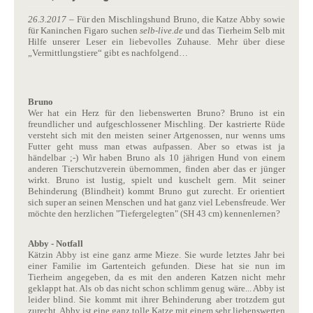
26.3.2017
– Für den Mischlingshund Bruno, die Katze Abby sowie
für Kaninchen Figaro suchen
selb-live.de
und das Tierheim Selb mit
Hilfe unserer Leser ein liebevolles Zuhause. Mehr über diese
„Vermittlungstiere“ gibt es nachfolgend…
Bruno
Wer hat ein Herz für den liebenswerten Bruno? Bruno ist ein
freundlicher und aufgeschlossener Mischling. Der kastrierte Rüde
versteht sich mit den meisten seiner Artgenossen, nur wenns ums
Futter geht muss man etwas aufpassen. Aber so etwas ist ja
händelbar ;-) Wir haben Bruno als 10 jährigen Hund von einem
anderen Tierschutzverein übernommen, finden aber das er jünger
wirkt. Bruno ist lustig, spielt und kuschelt gern. Mit seiner
Behinderung (Blindheit) kommt Bruno gut zurecht. Er orientiert
sich super an seinen Menschen und hat ganz viel Lebensfreude. Wer
möchte den herzlichen "Tiefergelegten" (SH 43 cm) kennenlernen?
Abby - Notfall
Kätzin Abby ist eine ganz arme Mieze. Sie wurde letztes Jahr bei
einer Familie im Gartenteich gefunden. Diese hat sie nun im
Tierheim angegeben, da es mit den anderen Katzen nicht mehr
geklappt hat. Als ob das nicht schon schlimm genug wäre... Abby ist
leider blind. Sie kommt mit ihrer Behinderung aber trotzdem gut
zurecht. Abby ist eine ganz tolle Katze mit einem sehr liebenswerten