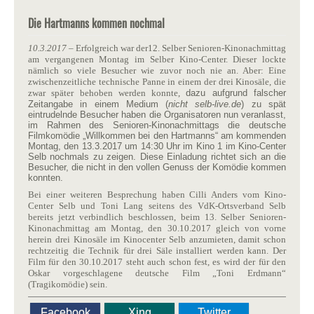
Die Hartmanns kommen nochmal
10.3.2017
– Erfolgreich war der12. Selber Senioren-Kinonachmittag
am vergangenen Montag im Selber Kino-Center. Dieser lockte
nämlich so viele Besucher wie zuvor noch nie an. Aber: Eine
zwischenzeitliche technische Panne in einem der drei Kinosäle, die
zwar später behoben werden konnte,
dazu aufgrund falscher
Zeitangabe in einem Medium (
nicht selb-live.de
) zu spät
eintrudelnde Besucher haben die Organisatoren nun veranlasst,
im Rahmen des Senioren-Kinonachmittags die deutsche
Filmkomödie „Willkommen bei den Hartmanns“ am kommenden
Montag, den 13.3.2017 um 14:30 Uhr im Kino 1 im Kino-Center
Selb nochmals zu zeigen. Diese Einladung richtet sich an die
Besucher, die nicht in den vollen Genuss der Komödie kommen
konnten.
Bei einer weiteren Besprechung haben Cilli Anders vom Kino-
Center Selb und Toni Lang seitens des VdK-Ortsverband Selb
bereits jetzt verbindlich beschlossen, beim 13. Selber Senioren-
Kinonachmittag am Montag, den 30.10.2017 gleich von vorne
herein drei Kinosäle im Kinocenter Selb anzumieten, damit schon
rechtzeitig die Technik für drei Säle installiert werden kann. Der
Film für den 30.10.2017 steht auch schon fest, es wird der für den
Oskar vorgeschlagene deutsche Film „Toni Erdmann“
(Tragikomödie) sein.
Facebook
Xing
Twitter