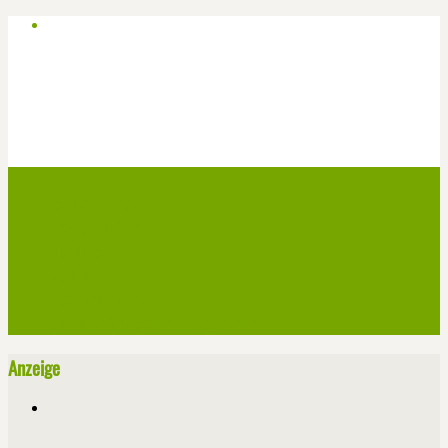
Start
Veranstaltungen
Theater-Tickets
Angebote
Werben
Pressemitteilung
Kontakt / Impressum / Datenschutz
Anzeige