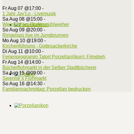
Fr Aug 07 @17:00
-
1 Jahr Jay'Lo - Livemusik
Sa Aug 08 @15:00
-
Weinfest am Grafenmühlweiher
So Aug 09 @20:00
-
Ringelspü live im Jungbrunnen
Mo Aug 10 @19:00
-
Kirchenführung - Gottesackerkirche
Di Aug 11 @10:00
-
Ferienprogramm Tatort Porzellan(ikon): Filmdreh
Fr Aug 14 @14:00
-
Bücherflohmarkt in der Selber Stadtbücherei
Sa Aug 15 @09:00
-
Swenne´s Flohmarkt
So Aug 16 @14:30
-
Familiennachmittag: Porzellan bedrucken