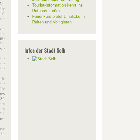
Mai
Tourist-Information kehrt ins
die
Rathaus zurück
Au“
Ferienkurs bietet Einblicke in
tet
Reiten und Voltigieren
sen
in,
für
24.
ser
Infos der Stadt Selb
der
ber
der
nde
der
lle
hes
.30
 im
rum
el.
uro
wie
 in