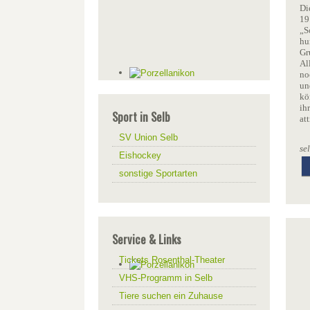
Di
19
„S
hu
Gr
Al
no
un
kö
ih
Sport in Selb
at
SV Union Selb
se
Eishockey
sonstige Sportarten
Service & Links
Tickets Rosenthal-Theater
VHS-Programm in Selb
Tiere suchen ein Zuhause