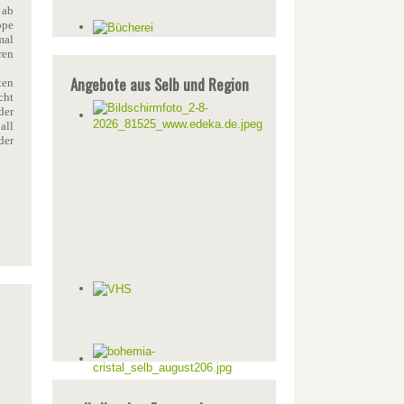
 ab
ppe
mal
ren
Angebote aus Selb und Region
ten
cht
der
all
der