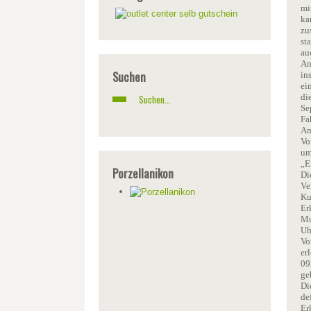
mi
ka
zu
st
au
Am
Suchen
in
ei
di
Se
Fa
Am
Vo
um
„E
Porzellanikon
Di
Ve
Ku
Er
Mu
Uh
Vo
er
09
ge
Di
de
Er