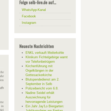
Folge selb-live.de auf...
WhatsApp-Kanal
Facebook
Instagram
Neueste Nachrichten
ENKL verkauft Meilerkohle
Klinikum Fichtelgebirge warnt
vor Telefonbetrügern
Kirchenführung mit
Orgelklängen in der
ehr
Gottesackerkirche
ahr
Blutspendedienst am 2.
den
September in Selb
uth
Polizeibericht vom 6.8.
Nadine Seidel erhält
Auszeichnung für
hervorragende Leistungen
tte
 in
Ein Jahr Jay'Lo Biergarten:
fel
Jubiläumsfeier am Freitag