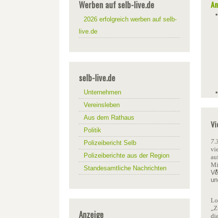
Werben auf selb-live.de
An
2026 erfolgreich werben auf selb-
live.de
selb-live.de
Unternehmen
Vereinsleben
Aus dem Rathaus
Vi
Politik
7.
Polizeibericht Selb
vi
Polizeiberichte aus der Region
au
Mi
Standesamtliche Nachrichten
Ve
un
Lo
„Z
Anzeige
di