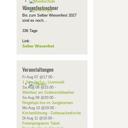
Wiesenfestrechner
Bis zum Selber Wiesenfest 2027
sind es noch...
336 Tage
Link:
Selber Wiesenfest
Veranstaltungen
Fr Aug 07 @17:00
-
1 Jahr Jay'Lo - Livemusik
Sa Aug 08 @15:00
-
Weinfest am Grafenmühlweiher
So Aug 09 @20:00
-
Ringelspü live im Jungbrunnen
Mo Aug 10 @19:00
-
Kirchenführung - Gottesackerkirche
Di Aug 11 @10:00
-
Ferienprogramm Tatort