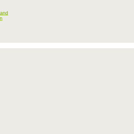
tand
rn