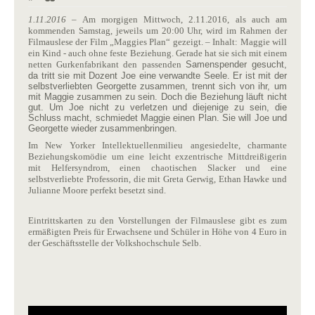
1.11.2016
– Am morgigen Mittwoch, 2.11.2016, als auch am
kommenden Samstag, jeweils um 20:00 Uhr, wird im Rahmen der
Filmauslese der Film „Maggies Plan“ gezeigt. – Inhalt: Maggie will
ein Kind - auch ohne feste Beziehung. Gerade hat sie sich mit einem
netten Gurkenfabrikant den passenden
Samenspender gesucht,
da tritt sie mit Dozent Joe eine verwandte Seele. Er ist mit der
selbstverliebten Georgette zusammen, trennt sich von ihr, um
mit Maggie zusammen zu
sein. Doch die Beziehung läuft nicht
gut. Um Joe nicht zu verletzen und diejenige zu sein, die
Schluss macht, schmiedet Maggie einen Plan. Sie will Joe und
Georgette wieder zusammenbringen.
Im New Yorker Intellektuellenmilieu angesiedelte, charmante
Beziehungskomödie um eine leicht exzentrische Mittdreißigerin
mit Helfersyndrom, einen chaotischen Slacker und eine
selbstverliebte Professorin, die mit Greta Gerwig, Ethan Hawke und
Julianne Moore perfekt besetzt sind.
Eintrittskarten zu den Vorstellungen der Filmauslese gibt es zum
ermäßigten Preis für Erwachsene und Schüler in Höhe von 4 Euro in
der Geschäftsstelle der Volkshochschule Selb.