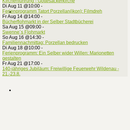
Kirchenführung - Gottesackerkirche
Di Aug 11 @10:00
-
Ferienprogramm Tatort Porzellan(ikon): Filmdreh
Fr Aug 14 @14:00
-
Bücherflohmarkt in der Selber Stadtbücherei
Sa Aug 15 @09:00
-
Swenne´s Flohmarkt
So Aug 16 @14:30
-
Familiennachmittag: Porzellan bedrucken
Di Aug 18 @10:00
-
Ferienprogramm: Ein Selber wider Willen: Marionetten
gestalten
Fr Aug 21 @17:00
-
140-jähriges Jubiläum: Freiwillige Feuerwehr Wildenau -
21.-23.8.