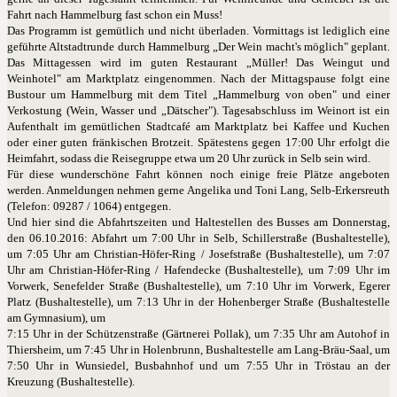
Fahrt nach Hammelburg fast schon ein Muss!
Das Programm ist gemütlich und nicht überladen. Vormittags ist lediglich eine
geführte Altstadtrunde durch Hammelburg „Der Wein macht's möglich" geplant.
Das Mittagessen wird im guten Restaurant „Müller! Das Weingut und
Weinhotel" am Marktplatz eingenommen. Nach der Mittagspause folgt eine
Bustour um Hammelburg mit dem Titel „Hammelburg von oben" und einer
Verkostung (Wein, Wasser und „Dätscher"). Tagesabschluss im Weinort ist ein
Aufenthalt im gemütlichen Stadtcafé am Marktplatz bei Kaffee und Kuchen
oder einer guten fränkischen Brotzeit. Spätestens gegen 17:00 Uhr erfolgt die
Heimfahrt, sodass die Reisegruppe etwa um 20 Uhr zurück in Selb sein wird.
Für diese wunderschöne Fahrt können noch einige freie Plätze angeboten
werden. Anmeldungen nehmen gerne Angelika und Toni Lang, Selb-Erkersreuth
(Telefon: 09287 / 1064) entgegen.
Und hier sind die Abfahrtszeiten und Haltestellen des Busses am Donnerstag,
den 06.10.2016: Abfahrt um 7:00 Uhr in Selb, Schillerstraße (Bushaltestelle),
um 7:05 Uhr am Christian-Höfer-Ring / Josefstraße (Bushaltestelle), um 7:07
Uhr am Christian-Höfer-Ring / Hafendecke (Bushaltestelle), um 7:09 Uhr im
Vorwerk, Senefelder Straße (Bushaltestelle), um 7:10 Uhr im Vorwerk, Egerer
Platz (Bushaltestelle), um 7:13 Uhr in der Hohenberger Straße (Bushaltestelle
am Gymnasium), um
7:15 Uhr in der Schützenstraße (Gärtnerei Pollak), um 7:35 Uhr am Autohof in
Thiersheim, um 7:45 Uhr in Holenbrunn, Bushaltestelle am Lang-Bräu-Saal, um
7:50 Uhr in Wunsiedel, Busbahnhof und um 7:55 Uhr in Tröstau an der
Kreuzung (Bushaltestelle).