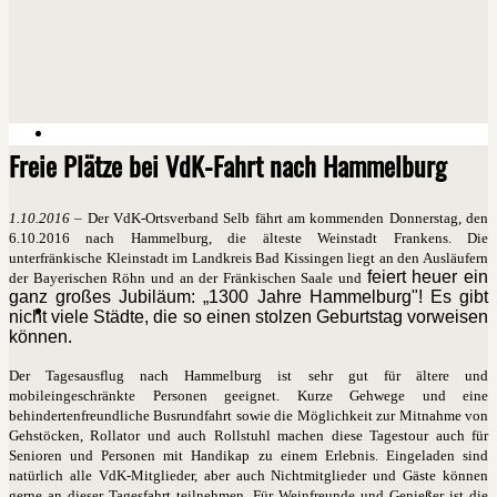
Freie Plätze bei VdK-Fahrt nach Hammelburg
1.10.2016
– Der VdK-Ortsverband Selb fährt am kommenden Donnerstag, den
6.10.2016 nach Hammelburg, die älteste Weinstadt Frankens. Die
unterfränkische Kleinstadt im Landkreis Bad Kissingen liegt an den Ausläufern
feiert heuer ein
der Bayerischen Röhn und an der Fränkischen Saale und
ganz großes Jubiläum: „1300 Jahre Hammelburg"! Es gibt
nicht viele Städte, die so einen stolzen Geburtstag vorweisen
können.
Der Tagesausflug nach Hammelburg ist sehr gut für ältere und
mobileingeschränkte Personen geeignet. Kurze Gehwege und eine
behindertenfreundliche Busrundfahrt sowie die Möglichkeit zur Mitnahme von
Gehstöcken, Rollator und auch Rollstuhl machen diese Tagestour auch für
Senioren und Personen mit Handikap zu einem Erlebnis. Eingeladen sind
natürlich alle VdK-Mitglieder, aber auch Nichtmitglieder und Gäste können
gerne an dieser Tagesfahrt teilnehmen. Für Weinfreunde und Genießer ist die