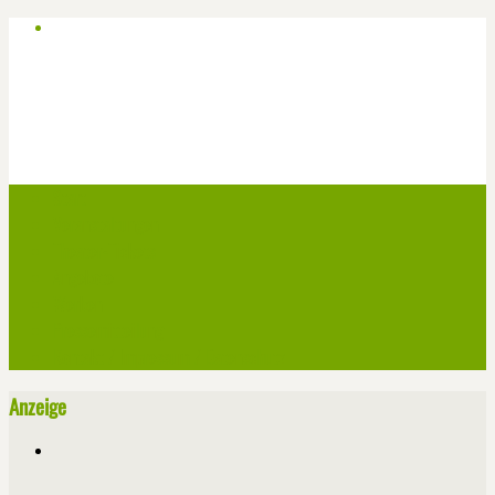
Start
Veranstaltungen
Theater-Tickets
Angebote
Werben
Pressemitteilung
Kontakt / Impressum / Datenschutz
Anzeige