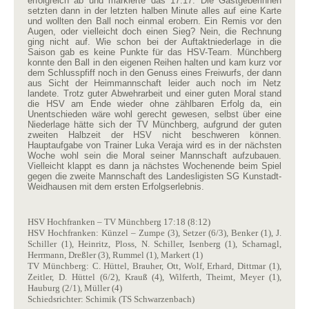
erfolgreich ab und markierte das 17:17. Die Gastgeberinnen
setzten dann in der letzten halben Minute alles auf eine Karte
und wollten den Ball noch einmal erobern. Ein Remis vor den
Augen, oder vielleicht doch einen Sieg? Nein, die Rechnung
ging nicht auf. Wie schon bei der Auftaktniederlage in die
Saison gab es keine Punkte für das HSV-Team. Münchberg
konnte den Ball in den eigenen Reihen halten und kam kurz vor
dem Schlusspfiff noch in den Genuss eines Freiwurfs, der dann
aus Sicht der Heimmannschaft leider auch noch im Netz
landete. Trotz guter Abwehrarbeit und einer guten Moral stand
die HSV am Ende wieder ohne zählbaren Erfolg da, ein
Unentschieden wäre wohl gerecht gewesen, selbst über eine
Niederlage hätte sich der TV Münchberg, aufgrund der guten
zweiten Halbzeit der HSV nicht beschweren können.
Hauptaufgabe von Trainer Luka Veraja wird es in der nächsten
Woche wohl sein die Moral seiner Mannschaft aufzubauen.
Vielleicht klappt es dann ja nächstes Wochenende beim Spiel
gegen die zweite Mannschaft des Landesligisten SG Kunstadt-
Weidhausen mit dem ersten Erfolgserlebnis.
HSV Hochfranken – TV Münchberg 17:18 (8:12)
HSV Hochfranken: Künzel – Zumpe (3), Setzer (6/3), Benker (1), J.
Schiller (1), Heinritz, Ploss, N. Schiller, Isenberg (1), Scharnagl,
Herrmann, Dreßler (3), Rummel (1), Markert (1)
TV Münchberg: C. Hüttel, Brauher, Ott, Wolf, Erhard, Dittmar (1),
Zeitler, D. Hüttel (6/2), Krauß (4), Wilferth, Theimt, Meyer (1),
Hauburg (2/1), Müller (4)
Schiedsrichter: Schimik (TS Schwarzenbach)