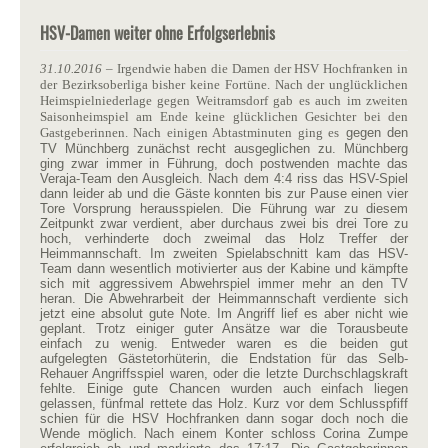
HSV-Damen weiter ohne Erfolgserlebnis
31.10.2016
– Irgendwie haben die Damen der HSV Hochfranken in
der Bezirksoberliga bisher keine Fortüne. Nach der unglücklichen
Heimspielniederlage gegen Weitramsdorf gab es auch im zweiten
Saisonheimspiel am Ende keine glücklichen Gesichter bei den
Gastgeberinnen. Nach einigen Abtastminuten ging es
gegen den
TV Münchberg zunächst recht ausgeglichen zu. Münchberg
ging zwar immer in Führung, doch postwenden machte das
Veraja-Team den Ausgleich. Nach dem 4:4 riss das HSV-Spiel
dann leider ab und die Gäste konnten bis zur Pause einen vier
Tore Vorsprung herausspielen. Die Führung war zu diesem
Zeitpunkt zwar verdient, aber durchaus zwei bis drei Tore zu
hoch, verhinderte doch zweimal das Holz Treffer der
Heimmannschaft. Im zweiten Spielabschnitt kam das HSV-
Team dann wesentlich motivierter aus der Kabine und kämpfte
sich mit aggressivem Abwehrspiel immer mehr an den TV
heran. Die Abwehrarbeit der Heimmannschaft verdiente sich
jetzt eine absolut gute Note. Im Angriff lief es aber nicht wie
geplant. Trotz einiger guter Ansätze war die Torausbeute
einfach zu wenig. Entweder waren es die beiden gut
aufgelegten Gästetorhüterin, die Endstation für das Selb-
Rehauer Angriffsspiel waren, oder die letzte Durchschlagskraft
fehlte. Einige gute Chancen wurden auch einfach liegen
gelassen, fünfmal rettete das Holz. Kurz vor dem Schlusspfiff
schien für die HSV Hochfranken dann sogar doch noch die
Wende möglich. Nach einem Konter schloss Corina Zumpe