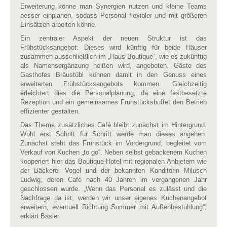
Erweiterung könne man Synergien nutzen und kleine Teams
besser einplanen, sodass Personal flexibler und mit größeren
Einsätzen arbeiten könne.
Ein zentraler Aspekt der neuen Struktur ist das
Frühstücksangebot: Dieses wird künftig für beide Häuser
zusammen ausschließlich im „Haus Boutique“, wie es zukünftig
als Namensergänzung heißen wird, angeboten. Gäste des
Gasthofes Bräustübl können damit in den Genuss eines
erweiterten Frühstücksangebots kommen. Gleichzeitig
erleichtert dies die Personalplanung, da eine festbesetzte
Rezeption und ein gemeinsames Frühstücksbuffet den Betrieb
effizienter gestalten.
Das Thema zusätzliches Café bleibt zunächst im Hintergrund.
Wohl erst Schritt für Schritt werde man dieses angehen.
Zunächst steht das Frühstück im Vordergrund, begleitet vom
Verkauf von Kuchen „to go“. Neben selbst gebackenem Kuchen
kooperiert hier das Boutique-Hotel mit regionalen Anbietern wie
der Bäckerei Vogel und der bekannten Konditorin Milusch
Ludwig, deren Café nach 40 Jahren im vergangenen Jahr
geschlossen wurde. „Wenn das Personal es zulässt und die
Nachfrage da ist, werden wir unser eigenes Kuchenangebot
erweitern, eventuell Richtung Sommer mit Außenbestuhlung“,
erklärt Bäsler.