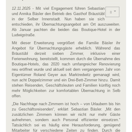
12.11.2025
- Mit viel Engagement führen Sebastian
und Annika Bäsler den Betrieb des Gasthof Bräustübl
in der Selber Innenstadt. Nun haben sie sich
entschieden, ihr Übernachtungsangebot am Ort auszuweiten.
Ab Januar pachten die beiden das Boutique-Hotel in der
Ludwigstraße.
Mit dieser Erweiterung vergrößert die Familie Bäsler ihr
Angebot für Übernachtungsgäste erheblich. Während das
Bräustübl derzeit sieben Zimmer, inklusive einer
Ferienwohnung, bereitstellt, kommen durch die Übernahme des
Boutique-Hotels, das 2020 nach umfangreicher Renovierung
neu eröffnet wurde und aktuell seit dem vergangenen Jahr von
Eigentümer Roland Geyer aus Marktredwitz gemanagt wird,
nun acht Doppelzimmer und ein Drei-Bett-Zimmer hinzu. Damit
stehen Reisenden, Geschäftsleuten und Familien künftig noch
mehr Möglichkeiten zur komfortablen Übernachtung in Selb
offen.
„Die Nachfrage nach Zimmern ist hoch – von Urlaubern bis hin
zu Geschäftsreisenden“, erklärt Sebastian Bäsler. „Mit den
zusätzlichen Zimmern können wir nicht nur mehr Gäste
aufnehmen, sondern auch Personal effizienter einsetzen.“
Tatsächlich sei es häufig eine Herausforderung, genügend
Mitarbeiter für verschiedene Zeiten zu finden. Durch die