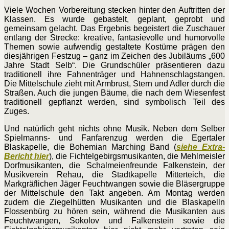
Viele Wochen Vorbereitung stecken hinter den Auftritten der
Klassen. Es wurde gebastelt, geplant, geprobt und
gemeinsam gelacht. Das Ergebnis begeistert die Zuschauer
entlang der Strecke: kreative, fantasievolle und humorvolle
Themen sowie aufwendig gestaltete Kostüme prägen den
diesjährigen Festzug – ganz im Zeichen des Jubiläums „600
Jahre Stadt Selb“. Die Grundschüler präsentieren dazu
traditionell ihre Fahnenträger und Hahnenschlagstangen.
Die Mittelschule zieht mit Armbrust, Stern und Adler durch die
Straßen. Auch die jungen Bäume, die nach dem Wiesenfest
traditionell gepflanzt werden, sind symbolisch Teil des
Zuges.
Und natürlich geht nichts ohne Musik. Neben dem Selber
Spielmanns- und Fanfarenzug werden die Egertaler
Blaskapelle, die Bohemian Marching Band (
siehe Extra-
Bericht hier
), die Fichtelgebirgsmusikanten, die Mehlmeisler
Dorfmusikanten, die Schalmeienfreunde Falkenstein, der
Musikverein Rehau, die Stadtkapelle Mitterteich, die
Markgräflichen Jäger Feuchtwangen sowie die Bläsergruppe
der Mittelschule den Takt angeben. Am Montag werden
zudem die Ziegelhütten Musikanten und die Blaskapelln
Flossenbürg zu hören sein, während die Musikanten aus
Feuchtwangen, Sokolov und Falkenstein sowie die