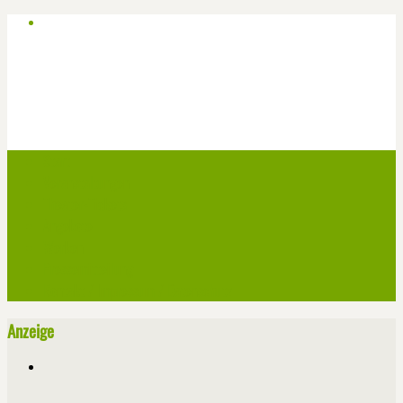
Start
Veranstaltungen
Theater-Tickets
Angebote
Werben
Pressemitteilung
Kontakt / Impressum / Datenschutz
Anzeige