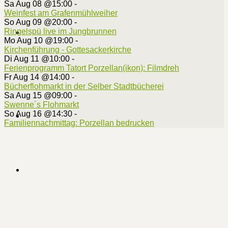
Sa Aug 08 @15:00
-
Weinfest am Grafenmühlweiher
So Aug 09 @20:00
-
Ringelspü live im Jungbrunnen
Mo Aug 10 @19:00
-
Kirchenführung - Gottesackerkirche
Di Aug 11 @10:00
-
Ferienprogramm Tatort Porzellan(ikon): Filmdreh
Fr Aug 14 @14:00
-
Bücherflohmarkt in der Selber Stadtbücherei
Sa Aug 15 @09:00
-
Swenne´s Flohmarkt
So Aug 16 @14:30
-
Familiennachmittag: Porzellan bedrucken