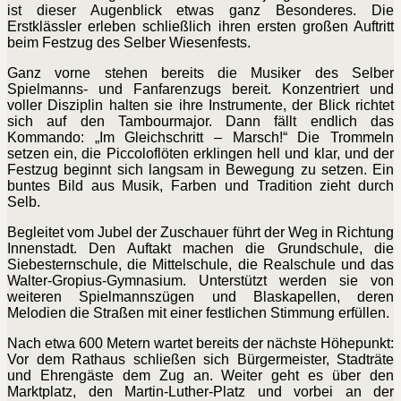
ist dieser Augenblick etwas ganz Besonderes. Die
Erstklässler erleben schließlich ihren ersten großen Auftritt
beim Festzug des Selber Wiesenfests.
Ganz vorne stehen bereits die Musiker des Selber
Spielmanns- und Fanfarenzugs bereit. Konzentriert und
voller Disziplin halten sie ihre Instrumente, der Blick richtet
sich auf den Tambourmajor. Dann fällt endlich das
Kommando: „Im Gleichschritt – Marsch!“ Die Trommeln
setzen ein, die Piccoloflöten erklingen hell und klar, und der
Festzug beginnt sich langsam in Bewegung zu setzen. Ein
buntes Bild aus Musik, Farben und Tradition zieht durch
Selb.
Begleitet vom Jubel der Zuschauer führt der Weg in Richtung
Innenstadt. Den Auftakt machen die Grundschule, die
Siebesternschule, die Mittelschule, die Realschule und das
Walter-Gropius-Gymnasium. Unterstützt werden sie von
weiteren Spielmannszügen und Blaskapellen, deren
Melodien die Straßen mit einer festlichen Stimmung erfüllen.
Nach etwa 600 Metern wartet bereits der nächste Höhepunkt:
Vor dem Rathaus schließen sich Bürgermeister, Stadträte
und Ehrengäste dem Zug an. Weiter geht es über den
Marktplatz, den Martin-Luther-Platz und vorbei an der