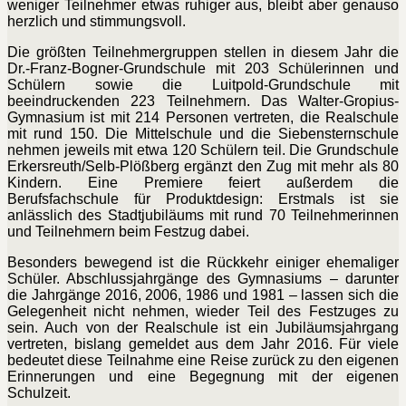
weniger Teilnehmer etwas ruhiger aus, bleibt aber genauso
herzlich und stimmungsvoll.
Die größten Teilnehmergruppen stellen in diesem Jahr die
Dr.-Franz-Bogner-Grundschule mit 203 Schülerinnen und
Schülern sowie die Luitpold-Grundschule mit
beeindruckenden 223 Teilnehmern. Das Walter-Gropius-
Gymnasium ist mit 214 Personen vertreten, die Realschule
mit rund 150. Die Mittelschule und die Siebensternschule
nehmen jeweils mit etwa 120 Schülern teil. Die Grundschule
Erkersreuth/Selb-Plößberg ergänzt den Zug mit mehr als 80
Kindern. Eine Premiere feiert außerdem die
Berufsfachschule für Produktdesign: Erstmals ist sie
anlässlich des Stadtjubiläums mit rund 70 Teilnehmerinnen
und Teilnehmern beim Festzug dabei.
Besonders bewegend ist die Rückkehr einiger ehemaliger
Schüler. Abschlussjahrgänge des Gymnasiums – darunter
die Jahrgänge 2016, 2006, 1986 und 1981 – lassen sich die
Gelegenheit nicht nehmen, wieder Teil des Festzuges zu
sein. Auch von der Realschule ist ein Jubiläumsjahrgang
vertreten, bislang gemeldet aus dem Jahr 2016. Für viele
bedeutet diese Teilnahme eine Reise zurück zu den eigenen
Erinnerungen und eine Begegnung mit der eigenen
Schulzeit.