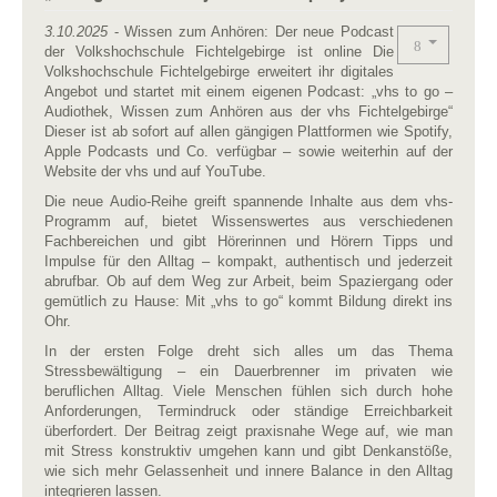
3.10.2025
- Wissen zum Anhören: Der neue Podcast
der Volkshochschule Fichtelgebirge ist online Die
Volkshochschule Fichtelgebirge erweitert ihr digitales
Angebot und startet mit einem eigenen Podcast: „vhs to go –
Audiothek, Wissen zum Anhören aus der vhs Fichtelgebirge“
Dieser ist ab sofort auf allen gängigen Plattformen wie Spotify,
Apple Podcasts und Co. verfügbar – sowie weiterhin auf der
Website der vhs und auf YouTube.
Die neue Audio-Reihe greift spannende Inhalte aus dem vhs-
Programm auf, bietet Wissenswertes aus verschiedenen
Fachbereichen und gibt Hörerinnen und Hörern Tipps und
Impulse für den Alltag – kompakt, authentisch und jederzeit
abrufbar. Ob auf dem Weg zur Arbeit, beim Spaziergang oder
gemütlich zu Hause: Mit „vhs to go“ kommt Bildung direkt ins
Ohr.
In der ersten Folge dreht sich alles um das Thema
Stressbewältigung – ein Dauerbrenner im privaten wie
beruflichen Alltag. Viele Menschen fühlen sich durch hohe
Anforderungen, Termindruck oder ständige Erreichbarkeit
überfordert. Der Beitrag zeigt praxisnahe Wege auf, wie man
mit Stress konstruktiv umgehen kann und gibt Denkanstöße,
wie sich mehr Gelassenheit und innere Balance in den Alltag
integrieren lassen.