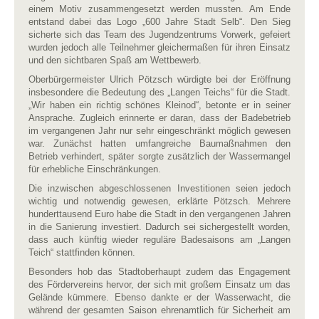
einem Motiv zusammengesetzt werden mussten. Am Ende
entstand dabei das Logo „600 Jahre Stadt Selb“. Den Sieg
sicherte sich das Team des Jugendzentrums Vorwerk, gefeiert
wurden jedoch alle Teilnehmer gleichermaßen für ihren Einsatz
und den sichtbaren Spaß am Wettbewerb.
Oberbürgermeister Ulrich Pötzsch würdigte bei der Eröffnung
insbesondere die Bedeutung des „Langen Teichs“ für die Stadt.
„Wir haben ein richtig schönes Kleinod“, betonte er in seiner
Ansprache. Zugleich erinnerte er daran, dass der Badebetrieb
im vergangenen Jahr nur sehr eingeschränkt möglich gewesen
war. Zunächst hatten umfangreiche Baumaßnahmen den
Betrieb verhindert, später sorgte zusätzlich der Wassermangel
für erhebliche Einschränkungen.
Die inzwischen abgeschlossenen Investitionen seien jedoch
wichtig und notwendig gewesen, erklärte Pötzsch. Mehrere
hunderttausend Euro habe die Stadt in den vergangenen Jahren
in die Sanierung investiert. Dadurch sei sichergestellt worden,
dass auch künftig wieder reguläre Badesaisons am „Langen
Teich“ stattfinden können.
Besonders hob das Stadtoberhaupt zudem das Engagement
des Fördervereins hervor, der sich mit großem Einsatz um das
Gelände kümmere. Ebenso dankte er der Wasserwacht, die
während der gesamten Saison ehrenamtlich für Sicherheit am