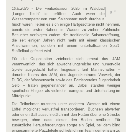
10.5.2026
- Die Freibadsaison 2026 im Waldbad
„Langer Teich“ ist eröffnet. Auch wenn die
Wassertemperaturen zum Saisonstart noch durchaus
frisch waren, ließen es sich einige Hartgesottene nicht nehmen,
bereits die ersten Bahnen im Wasser zu ziehen. Zahlreiche
Besucher verfolgten zudem die traditionelle Saisoneröffnung,
die seit einigen Jahren nicht mehr mit einem klassischen
Anschwimmen, sondern mit einem unterhaltsamen Spaß-
Staffellauf gefeiert wird.
Für die Organisation zeichnete sich erneut das JAM
verantwortlich, das sich abwechslungsreiche und humorvolle
Spiele ausgedacht hatte. Insgesamt fünf Mannschaften –
darunter Teams des JAM, des Jugendzentrums Vorwerk, der
DLRG, der Wasserwacht sowie des Fördervereins Jugendarbeit
Selb – traten gegeneinander an. Dabei standen weniger
sportlicher Ehrgeiz als vielmehr Teamgeist und Unterhaltung im
Mittelpunkt.
Die Teilnehmer mussten unter anderem Wasser mit einem
Löffel möglichst verlustfrei transportieren, Büchsen abwerfen
oder einen Ball ausschließlich mit den Füßen über eine Strecke
bewegen, ohne dass dieser den Boden berührte. Für
zusätzliche Herausforderungen sorgte ein Spiel, bei dem blind
eingesammelte Puzzleteile schließlich im Team gemeinsam zu