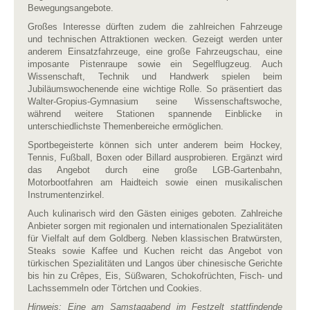
Bewegungsangebote.
Großes Interesse dürften zudem die zahlreichen Fahrzeuge
und technischen Attraktionen wecken. Gezeigt werden unter
anderem Einsatzfahrzeuge, eine große Fahrzeugschau, eine
imposante Pistenraupe sowie ein Segelflugzeug. Auch
Wissenschaft, Technik und Handwerk spielen beim
Jubiläumswochenende eine wichtige Rolle. So präsentiert das
Walter-Gropius-Gymnasium seine Wissenschaftswoche,
während weitere Stationen spannende Einblicke in
unterschiedlichste Themenbereiche ermöglichen.
Sportbegeisterte können sich unter anderem beim Hockey,
Tennis, Fußball, Boxen oder Billard ausprobieren. Ergänzt wird
das Angebot durch eine große LGB-Gartenbahn,
Motorbootfahren am Haidteich sowie einen musikalischen
Instrumentenzirkel.
Auch kulinarisch wird den Gästen einiges geboten. Zahlreiche
Anbieter sorgen mit regionalen und internationalen Spezialitäten
für Vielfalt auf dem Goldberg. Neben klassischen Bratwürsten,
Steaks sowie Kaffee und Kuchen reicht das Angebot von
türkischen Spezialitäten und Langos über chinesische Gerichte
bis hin zu Crêpes, Eis, Süßwaren, Schokofrüchten, Fisch- und
Lachssemmeln oder Törtchen und Cookies.
Hinweis: Eine am Samstagabend im Festzelt stattfindende